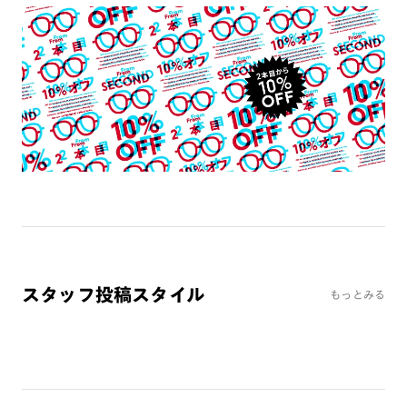
テンプル：サスティナブル素材
‐注意事項‐
※レンズ交換不可
※フレーム保証対象外
‐使用上の注意‐
・この眼鏡は手元の文字などを見やすくする為の、視力補正用
眼鏡(老眼鏡)です。運転時や歩行時は必ず外して下さい。
・レンズの見え方に慣れるまで長時間の使用は避けて下さい。
・肌に合わない時は使用を中止して医師に相談下さい。
・高温の場所での使用や保管はしないで下さい。
・通常使用での有害な紫外線を防ぐことはできますが、溶接な
どの遮光レンズとして使用しないで下さい。
・強い衝撃から顔や目を保護するものではありません。
スタッフ投稿スタイル
・硬いものとの接触は避けて下さい。
もっとみる
※こちらはオンラインショップ・一部店舗での取り扱い商品で
す。