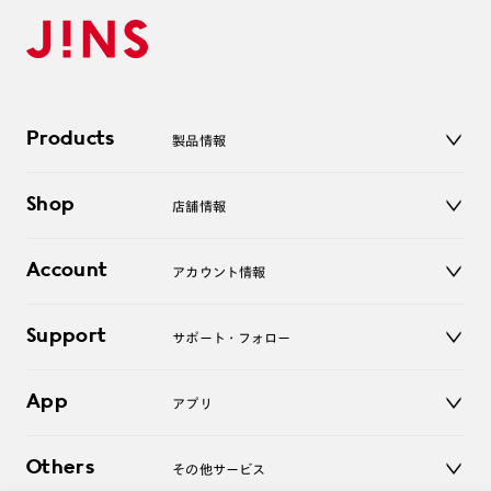
Products
製品情報
メガネ
Shop
店舗情報
サングラス
レンズ
店舗
コンタクトレンズ
Account
アカウント情報
オンラインショップ
老眼鏡
キッズ
マイページ／ログイン
Support
アクセサリー
サポート・フォロー
ログアウト
LINE公式アカウント
お知らせ
App
アプリ
よくあるご質問
ご利用ガイド
JINSアプリ
お問い合わせ
Others
その他サービス