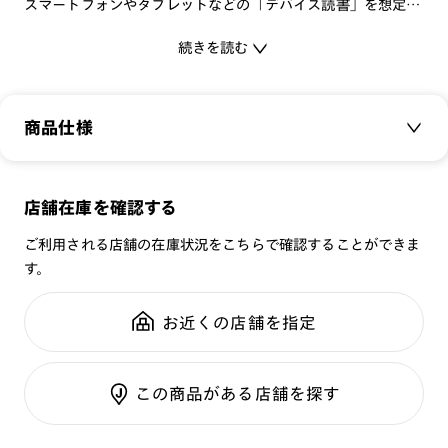
スマートフォンやタブレットなどの「デバイス読書」を想定
し、ブルーライトカット機能を標準搭載。
続きを読む
オフィススタイルに馴染むスマートなデザインで、初めてメガ
ネをかける方でも抵抗なくお使いいただける一本です。
+2.00は「今まで読めていた距離で小さな文字が読めなくなっ
商品仕様
た」「50〜60cm程度はなして文字を読む」といった方におす
すめの度数です。
商品名：
JINS READING (+2.00)
店舗在庫を確認する
品番：
FRD-23S-012
雑貨のようにカラフルなスリーブを装着した、耐久性も兼ね備
える紙製メガネケースが付属します。
ご利用される店舗の在庫状況をこちらで確認することができま
サイズ：
45□22-151○40
す。
重さ：
18.5
g
重さについて
[商品仕様]
スタイル：
ラウンド
度数：+2.00
お近くの店舗を指定
素材：軽量素材
シリーズ：
READING
ブルーライトカット率：25%
性別：
UNISEX
※EN ISO12312-1:2022に基づく、レンズの中心肉厚
この商品がある店舗を探す
鼻パッド：
クリングスタイプ
2.0mm、屈折率1.60の数値
フレーム素材：
フロント：メタル