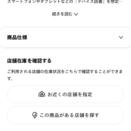
スマートフォンやタブレットなどの「デバイス読書」を想定
し、ブルーライトカット機能を標準搭載。
続きを読む
オフィススタイルに馴染むスマートなデザインで、初めてメガ
ネをかける方でも抵抗なくお使いいただける一本です。
+1.50は「スマホの画面などを読むとき遠ざけてしまう」
商品仕様
「40〜50cm程度はなして文字を読む」といった方におすすめ
の度数です。
商品名：
JINS READING (+1.50)
店舗在庫を確認する
品番：
FRD-23S-005
雑貨のようにカラフルなスリーブを装着した、耐久性も兼ね備
える紙製メガネケースが付属します。
ご利用される店舗の在庫状況をこちらで確認することができま
サイズ：
46.1□22.0-150.0○42
す。
重さ：
22
g
重さについて
[商品仕様]
スタイル：
ボストン
度数：+1.50
お近くの店舗を指定
素材：軽量素材
シリーズ：
READING
ブルーライトカット率：25%
性別：
UNISEX
※EN ISO12312-1:2022に基づく、レンズの中心肉厚
この商品がある店舗を探す
鼻パッド：
フレーム一体型
2.0mm、屈折率1.60の数値
フレーム素材：
フロント：サスティナブル素材