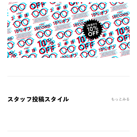
テンプル：サスティナブル素材
‐注意事項‐
※レンズ交換不可
※フレーム保証対象外
‐使用上の注意‐
・この眼鏡は手元の文字などを見やすくする為の、視力補正用
眼鏡(老眼鏡)です。運転時や歩行時は必ず外して下さい。
・レンズの見え方に慣れるまで長時間の使用は避けて下さい。
・肌に合わない時は使用を中止して医師に相談下さい。
・高温の場所での使用や保管はしないで下さい。
・通常使用での有害な紫外線を防ぐことはできますが、溶接な
どの遮光レンズとして使用しないで下さい。
・強い衝撃から顔や目を保護するものではありません。
スタッフ投稿スタイル
・硬いものとの接触は避けて下さい。
もっとみる
※こちらはオンラインショップ・一部店舗での取り扱い商品で
す。