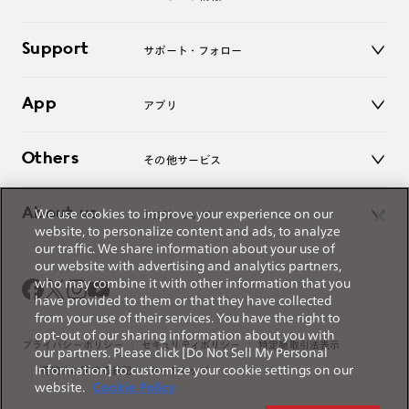
老眼鏡
キッズ
マイページ／ログイン
Support
アクセサリー
サポート・フォロー
ログアウト
LINE公式アカウント
お知らせ
App
アプリ
よくあるご質問
ご利用ガイド
JINSアプリ
お問い合わせ
Others
その他サービス
3D WEB試着
About us
We use cookies to improve your experience on our
JINSについて
レンズ交換
website, to personalize content and ads, to analyze
オンラインギフト
our traffic. We share information about your use of
Magnify Life
価格案内
our website with advertising and analytics partners,
会社概要
who may combine it with other information that you
採用情報
have provided to them or that they have collected
法人のお客様
from your use of their services. You have the right to
出店について
opt-out of our sharing information about you with
プライバシーポリシー
セキュリティポリシー
特定商取引法表示
our partners. Please click [Do Not Sell My Personal
Information] to customize your cookie settings on our
薬機法に関する表記
サイトマップ
website.
Cookie Policy