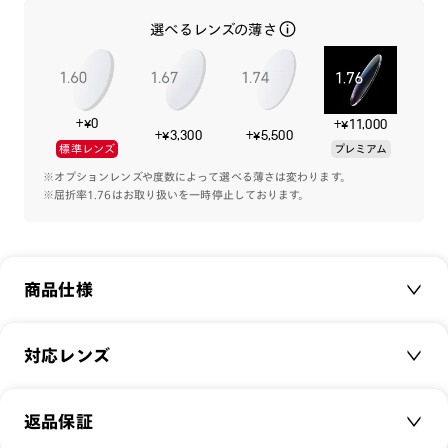
イトカット率25%と40%※1のモデルをそれぞれご用意しまし
選べるレンズの薄さ
た。
（※1 EN規格 EN ISO12312-1:2022に基づく数値 屈折
率1.60、中心厚2.0mmの数値）
+¥0
+¥11,000
ミッキー＆フレンズがプリントされたパッケージとソフトケー
+¥3,300
+¥5,500
標準レンズ
プレミアム
ス・折り畳みのできるケースが付属します。
※オプションレンズや度数によって選べる薄さは変わります。
※屈折率1.76はお取り扱いを一時停止しております。
‐レンズ‐
ブルーライトカット率：40%
※EN規格 EN ISO12312-1:2022に基づく数値 屈折率
1.60、中心肉厚2.0mmの数値
商品仕様
可視光線透過率：84%
紫外線透過率：0.1%以下
商品名：
JINS SCREEN/Mickey＆Friendsデザイン
対応レンズ
使用上の注意
for KIDS
・肌にあわない時は使用を中止して医師に相談して下さい。
品番：
FPC-24S-005
クリアレンズ（常用・老眼鏡用）
・高温の場所での使用・保管はしないで下さい。
返品保証
サイズ：
47□17-136○38
無敵コーティング
・通常使用での有害な紫外線を防ぐ事は出来ますが、溶接など