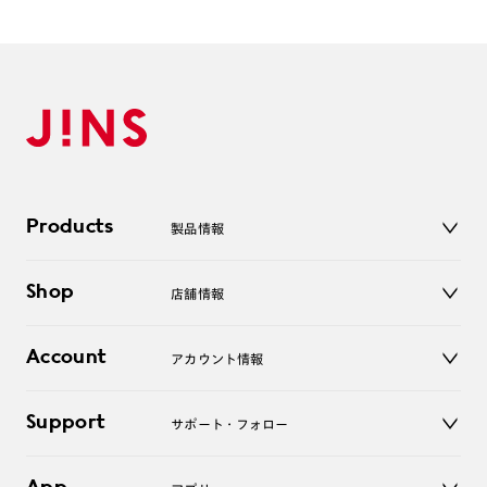
※JINS極上遠近レンズは追加料金22,000円（税込み）を頂戴いたします。
※単焦点レンズでレンズ交換券を選択の場合、店舗で遠近両用代5,500円
（税込み）を頂戴いたします。
Products
製品情報
メガネ
Shop
店舗情報
サングラス
レンズ
店舗
コンタクトレンズ
Account
アカウント情報
オンラインショップ
老眼鏡
キッズ
マイページ／ログイン
Support
アクセサリー
サポート・フォロー
ログアウト
LINE公式アカウント
お知らせ