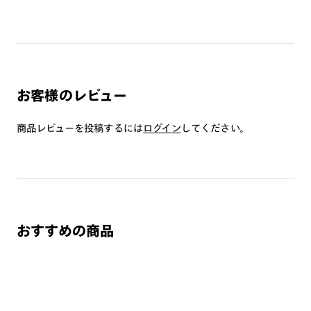
［度付きレンズに変更可能］
A
オンラインショップで遠近両用レンズ（クリアレンズの
＋8800円（税込）で度付きJINS SCREENレンズへの交換が可
み）をご注文の場合、レンズ交換券を選択後に店舗にて度
能です。
つき対応可能です。
ブルーライトカット率25%・40％・60%カットへの交換も可
商品とレンズ交換券が届きましたらお近くのJINS店舗へご
能です。
持参ください。なお、特注レンズの為、後日お渡しとなり
度なしでご希望の方も同様になります。
お客様のレビュー
作成日数をいただきます。
※フレーム保証対象外（レンズ交換いただいた場合のみ保証対
象となります）
商品レビューを投稿するには
ログイン
してください。
ご注文の手順は以下をご参照ください。
JINS SCREEN/Mickey＆Friendsデザイン for KIDS デイリー
1. カート画面内「レンズ選択へ」ボタンより「度つきレン
ユース（ブルーライトカット率25％）はこちら⇒
【FPC-24S-
ズまたは店舗でレンズ作成」を選択
105】
2. 遠近レンズより「遠近両用」を選択のうえ、購入手続き
画面へ
おすすめの商品
特集ページはこちら⇒
【Mickey＆Friends デザイン】
3. 「度数がわからない方・店舗でレンズ作成」を選択
※オプションレンズと組み合わせた遠近両用（累進）レンズはオンラインシ
ョップでご注文できません。
※フレームの天地幅は30mm以上推奨です。その他注意事項はレンズガイド
をご参照ください。