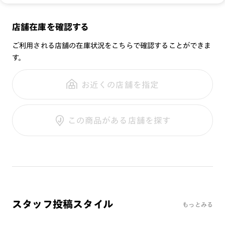
遠近レンズ
の遮光レンズとして使用しないで下さい。
重さ：
19
g
重さについて
・強い衝撃や光から顔や目を保護するものではありません。
JINS SCREEN
メガネの度数が合わなくなっても、
スタイル：
ボストン
店舗在庫を確認する
・雨や汗で濡れた時は、すぐに水気を拭き取って下さい。
UVダブルカットレンズ
ご購入から半年間、2回まで交換保証可能
シリーズ：
SCREEN
・硬いものとの接触は避けて下さい。
ご利用される店舗の在庫状況をこちらで確認することができま
性別：
KIDS
・汚れがひどい時は水で洗い流し、メガネクリーナーまたは中
す。
※オンラインショップで作成可能なレンズはショッピングカート内で表示され
るレンズに限ります。それ以外の対応レンズについてはJINS実店舗でお取り扱
性洗剤を使ってメガネ拭きで拭いて下さい。（乾拭きはレンズ
全国の店舗で無料フィッティング
鼻パッド：
フレーム一体型
いしております。
にキズがつく可能性がありますのでお避け下さい。）
修理のご相談もいつでもお気軽に
お近くの店舗を指定
※注文時に【度つき】→【レンズ交換券を発行】をお選びのうえ、店頭にてオ
フレーム素材：
フロント：樹脂
プションレンズ代金をお支払いください。（※一部レンズ交換不可の商品を
・持ち運びの際は、必ずソフトケースに入れて下さい。
除きます。）
テンプル：樹脂
※お選び頂くフレームや度数によっては作成できない場合がございます。
ご利用ガイド
※保証対象外商品
この商品がある店舗を探す
※RIM限定の記載があるカラーレンズは商品名に＜R!M＞の記載があるフレー
ムのみの対応となります。
※詳しくは
レンズガイド
をご確認ください。
[オンラインショップでの購入方法]
カートへ投入後、レンズ選択画面で
●度なし > ●JINS SCREEN > ●JINS SCREEN/ヘビーユース
よくある質問
+￥0
Q
を選択してください。
オンラインショップで遠近両用レンズ（累進レンズ）のメ
スタッフ投稿スタイル
もっとみる
ガネを作成できますか？