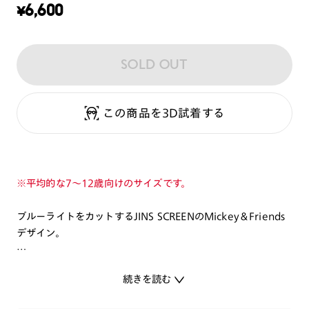
¥
6,600
SOLD OUT
この商品を3D試着する
※平均的な7～12歳向けのサイズです。
ブルーライトをカットするJINS SCREENのMickey＆Friends
デザイン。
ミッキー＆フレンズがひとつのフレームに大集合したアートを
続きを読む
テンプルに印字。
日常使いに最適なブラックとブラウンデミを基調に、ブルーラ