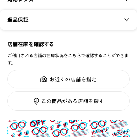
パソコンやスマートフォンといったデジタルデバイスから発せ
品番：
FPC-23S-104
られるブルーライトから、あなたの目を守ります。
サイズ：
クリアレンズ（常用・老眼鏡用）
51□19-146○45
かけ外しが多く、気軽に取り入れたい方に、トレンド性を取り
返品保証
無敵コーティング
入れたデザインのJINS SCREEN 25%CUT。
重さ：
20.5
g
重さについて
遠近レンズ
スタイル：
ラウンド
専用ケースと専用メガネ拭きが付属します。
JINS SCREEN
メガネの度数が合わなくなっても、
店舗在庫を確認する
シリーズ：
SCREEN
UVダブルカットレンズ
ご購入から半年間、2回まで交換保証可能
性別：
UNISEX
‐レンズ‐
ご利用される店舗の在庫状況をこちらで確認することができま
ブルーライトカット率：25%
す。
※オンラインショップで作成可能なレンズはショッピングカート内で表示され
鼻パッド：
クリングスタイプ
るレンズに限ります。それ以外の対応レンズについてはJINS実店舗でお取り扱
※EN規格 EN ISO12312-1:2022に基づく数値 屈折率
全国の店舗で無料フィッティング
いしております。
フレーム素材：
フロント：メタル
1.60、中心肉厚2.0mmの数値
修理のご相談もいつでもお気軽に
お近くの店舗を指定
※注文時に【度つき】→【レンズ交換券を発行】をお選びのうえ、店頭にてオ
テンプル：メタル
プションレンズ代金をお支払いください。（※一部レンズ交換不可の商品を
可視光線透過率：92%
除きます。）
紫外線透過率：0.1%以下
※お選び頂くフレームや度数によっては作成できない場合がございます。
ご利用ガイド
この商品がある店舗を探す
※RIM限定の記載があるカラーレンズは商品名に＜R!M＞の記載があるフレー
※保証対象外商品
ムのみの対応となります。
※詳しくは
レンズガイド
をご確認ください。