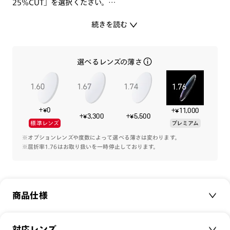
25%CUT」を選択ください。
続きを読む
他のレンズへの変更をご希望の場合は追加料金にて承ります。
・度付きレンズにしたい
選べるレンズの薄さ
・度無しの別のレンズにしたい など。
レンズ変更の詳細な料金については
【こちら】
よりご確認頂け
ます。
+¥0
+¥11,000
+¥3,300
+¥5,500
標準レンズ
プレミアム
レンズを変更してご購入の際は、ショッピングカート内のレン
ズ選択画面で度付き、または度無しを選択の上、ご希望のレン
※オプションレンズや度数によって選べる薄さは変わります。
※屈折率1.76はお取り扱いを一時停止しております。
ズ種類を決定してください。
-商品特徴-
商品仕様
目や身体への負担になるブルーライトをしっかりカットする、
JINS SCREEN。
商品名：
JINS SCREEN 25%CUT
対応レンズ