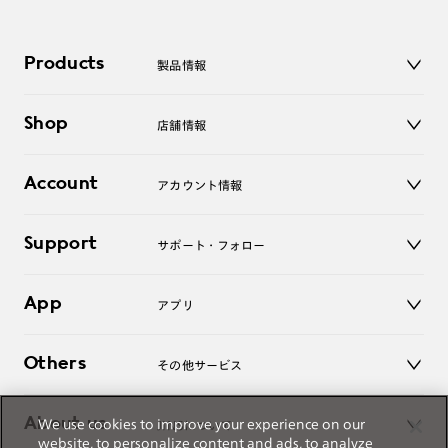
Products
製品情報
メガネ
Shop
店舗情報
サングラス
レンズ
店舗
コンタクトレンズ
Account
アカウント情報
オンラインショップ
老眼鏡
キッズ
マイページ／ログイン
Support
アクセサリー
サポート・フォロー
ログアウト
LINE公式アカウント
お知らせ
App
アプリ
よくあるご質問
ご利用ガイド
JINSアプリ
お問い合わせ
Others
その他サービス
3D WEB試着
About us
We use cookies to improve your experience on our
JINSについて
レンズ交換
website, to personalize content and ads, to analyze