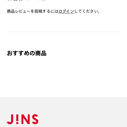
※オプションレンズと組み合わせた遠近両用（累進）レンズはオンラインシ
商品レビューを投稿するには
ログイン
してください。
ョップでご注文できません。
※フレームの天地幅は30mm以上推奨です。その他注意事項はレンズガイド
をご参照ください。
※JINS極上遠近レンズは追加料金22,000円（税込み）を頂戴いたします。
※単焦点レンズでレンズ交換券を選択の場合、店舗で遠近両用代5,500円
（税込み）を頂戴いたします。
おすすめの商品