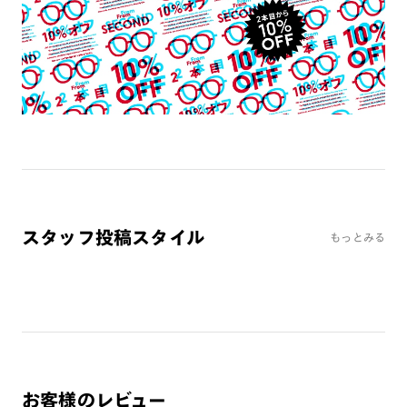
よくある質問
Q
オンラインショップで遠近両用レンズ（累進レンズ）のメ
ガネを作成できますか？
A
オンラインショップで遠近両用レンズ（クリアレンズの
み）をご注文の場合、レンズ交換券を選択後に店舗にて度
つき対応可能です。
商品とレンズ交換券が届きましたらお近くのJINS店舗へご
持参ください。なお、特注レンズの為、後日お渡しとなり
作成日数をいただきます。
スタッフ投稿スタイル
もっとみる
ご注文の手順は以下をご参照ください。
1. カート画面内「レンズ選択へ」ボタンより「度つきレン
ズまたは店舗でレンズ作成」を選択
2. 遠近レンズより「遠近両用」を選択のうえ、購入手続き
画面へ
お客様のレビュー
3. 「度数がわからない方・店舗でレンズ作成」を選択