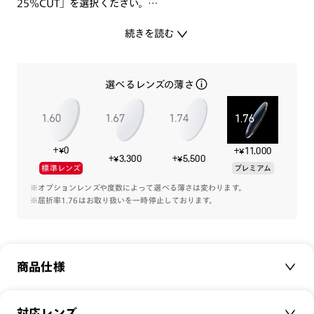
25%CUT」を選択ください。
続きを読む
他のレンズへの変更をご希望の場合は追加料金にて承ります。
・度付きレンズにしたい
選べるレンズの薄さ
・度無しの別のレンズにしたい など。
レンズ変更の詳細な料金については
【こちら】
よりご確認頂け
ます。
+¥0
+¥11,000
+¥3,300
+¥5,500
標準レンズ
プレミアム
レンズを変更してご購入の際は、ショッピングカート内のレン
ズ選択画面で度付き、または度無しを選択の上、ご希望のレン
※オプションレンズや度数によって選べる薄さは変わります。
※屈折率1.76はお取り扱いを一時停止しております。
ズ種類を決定してください。
-商品特徴-
商品仕様
目や身体への負担になるブルーライトをしっかりカットする、
JINS SCREEN。
商品名：
JINS SCREEN 25%CUT
対応レンズ