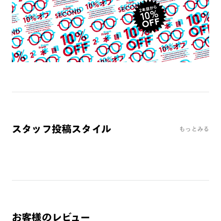
よくある質問
Q
オンラインショップで遠近両用レンズ（累進レンズ）のメ
ガネを作成できますか？
A
オンラインショップで遠近両用レンズ（クリアレンズの
み）をご注文の場合、レンズ交換券を選択後に店舗にて度
つき対応可能です。
商品とレンズ交換券が届きましたらお近くのJINS店舗へご
持参ください。なお、特注レンズの為、後日お渡しとなり
作成日数をいただきます。
スタッフ投稿スタイル
もっとみる
ご注文の手順は以下をご参照ください。
1. カート画面内「レンズ選択へ」ボタンより「度つきレン
ズまたは店舗でレンズ作成」を選択
2. 遠近レンズより「遠近両用」を選択のうえ、購入手続き
画面へ
お客様のレビュー
3. 「度数がわからない方・店舗でレンズ作成」を選択