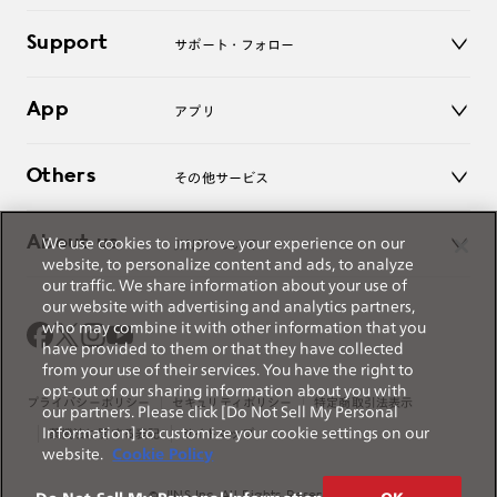
キッズ
マイページ／ログイン
Support
アクセサリー
サポート・フォロー
ログアウト
LINE公式アカウント
お知らせ
App
アプリ
よくあるご質問
ご利用ガイド
JINSアプリ
お問い合わせ
Others
その他サービス
3D WEB試着
About us
We use cookies to improve your experience on our
JINSについて
レンズ交換
website, to personalize content and ads, to analyze
オンラインギフト
our traffic. We share information about your use of
Magnify Life
価格案内
our website with advertising and analytics partners,
会社概要
who may combine it with other information that you
採用情報
have provided to them or that they have collected
法人のお客様
from your use of their services. You have the right to
出店について
opt-out of our sharing information about you with
プライバシーポリシー
セキュリティポリシー
特定商取引法表示
our partners. Please click [Do Not Sell My Personal
Information] to customize your cookie settings on our
薬機法に関する表記
サイトマップ
website.
Cookie Policy
© JINS Inc. All Rights Reserved.