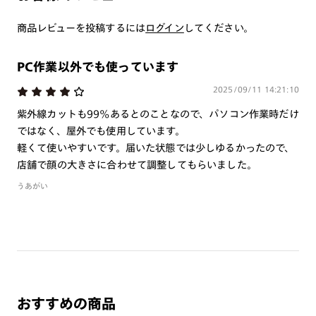
※オプションレンズと組み合わせた遠近両用（累進）レンズはオンラインシ
商品レビューを投稿するには
ログイン
してください。
ョップでご注文できません。
※フレームの天地幅は30mm以上推奨です。その他注意事項はレンズガイド
をご参照ください。
PC作業以外でも使っています
※JINS極上遠近レンズは追加料金22,000円（税込み）を頂戴いたします。
2025/09/11 14:21:10
※単焦点レンズでレンズ交換券を選択の場合、店舗で遠近両用代5,500円
（税込み）を頂戴いたします。
紫外線カットも99％あるとのことなので、パソコン作業時だけ
ではなく、屋外でも使用しています。
軽くて使いやすいです。届いた状態では少しゆるかったので、
店舗で顔の大きさに合わせて調整してもらいました。
うあがい
おすすめの商品