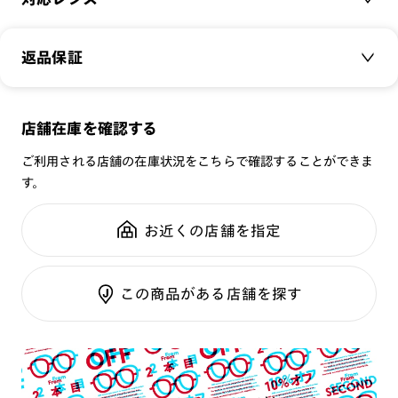
パソコンやスマートフォンといったデジタルデバイスから発せ
品番：
FPC-23S-102
られるブルーライトから、あなたの目を守ります。
サイズ：
クリアレンズ（常用・老眼鏡用）
47.1□21.0-144.0○42
かけ外しが多く、気軽に取り入れたい方に、トレンド性を取り
返品保証
無敵コーティング
入れたデザインのJINS SCREEN 25%CUT。
重さ：
17.5
g
重さについて
遠近レンズ
スタイル：
ボストン
専用ケースと専用メガネ拭きが付属します。
JINS SCREEN
メガネの度数が合わなくなっても、
店舗在庫を確認する
シリーズ：
SCREEN
UVダブルカットレンズ
ご購入から半年間、2回まで交換保証可能
性別：
UNISEX
‐レンズ‐
ご利用される店舗の在庫状況をこちらで確認することができま
ブルーライトカット率：25%
す。
※オンラインショップで作成可能なレンズはショッピングカート内で表示され
鼻パッド：
フレーム一体型
るレンズに限ります。それ以外の対応レンズについてはJINS実店舗でお取り扱
※EN規格 EN ISO12312-1:2022に基づく数値 屈折率
全国の店舗で無料フィッティング
いしております。
フレーム素材：
フロント：樹脂
1.60、中心肉厚2.0mmの数値
修理のご相談もいつでもお気軽に
お近くの店舗を指定
※注文時に【度つき】→【レンズ交換券を発行】をお選びのうえ、店頭にてオ
テンプル：メタル
プションレンズ代金をお支払いください。（※一部レンズ交換不可の商品を
可視光線透過率：92%
除きます。）
紫外線透過率：0.1%以下
※お選び頂くフレームや度数によっては作成できない場合がございます。
ご利用ガイド
この商品がある店舗を探す
※RIM限定の記載があるカラーレンズは商品名に＜R!M＞の記載があるフレー
※保証対象外商品
ムのみの対応となります。
※詳しくは
レンズガイド
をご確認ください。