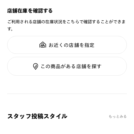
・メガネを出し入れする際は、メガネのレンズやフレームがフ
商品名：
ポーチ型メガネケース（ドナルドダックデザ
ァスナーに当たっていないことを確認の上ご使用ください。
店舗在庫を確認する
イン）
・水洗いをする際には、中性洗剤を入れたぬるま湯（40℃以
品番：
CWDDP
下）で手洗い、もしくはネットに入れて洗濯機でやさしく洗っ
ご利用される店舗の在庫状況をこちらで確認することができま
てください。干す際には形を整えて、陰干ししてください。
す。
サイズ：
重さ：
55
g
重さについて
ご使用上の注意
お近くの店舗を指定
スタイル：
・傷や破損の原因となりますので、メガネとその他の物を一緒
に収納しないでください。
シリーズ：
・外部から強い圧力がかかると、メガネが破損する可能性がご
この商品がある店舗を探す
性別：
ざいます。強い衝撃を加えないようにご注意ください。
鼻パッド：
・小さなお子様の手の届かない場所に保管してください。
フレーム素材：
フロント：
・火気のそばで使用しないでください。
・メガネのサイズや形状によっては入らない場合があります。
テンプル：
・本製品は素材の特性上、摩擦（特に湿った状態）により色落
ち、色移りの可能性がございますので十分にご注意ください。
また、淡い色の物との摩擦や濡れたまま他の物に長時間触れさ
スタッフ投稿スタイル
もっとみる
せないようにご注意ください。