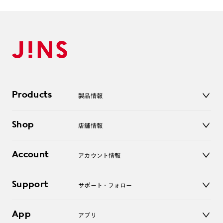
Products
製品情報
メガネ
Shop
店舗情報
サングラス
レンズ
店舗
コンタクトレンズ
Account
アカウント情報
オンラインショップ
老眼鏡
キッズ
マイページ／ログイン
Support
アクセサリー
サポート・フォロー
ログアウト
LINE公式アカウント
お知らせ
App
アプリ
よくあるご質問