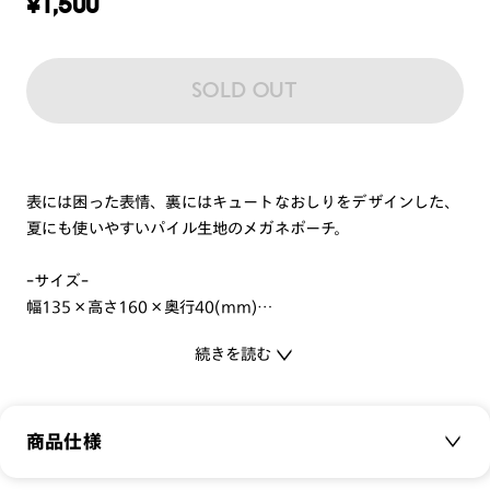
¥
1,500
SOLD OUT
表には困った表情、裏にはキュートなおしりをデザインした、
夏にも使いやすいパイル生地のメガネポーチ。
ｰサイズｰ
幅135×高さ160×奥行40(mm)
続きを読む
ｰ素材ｰ
ポリエステル
お取り扱いについて
商品仕様
・本製品はメガネ用ケースです。