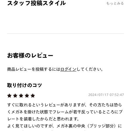
※保証対象外
スタッフ投稿スタイル
もっとみる
※各種割引サービスはご利用になれません。
‐使用上の注意‐
※本製品は磁石を使用しています。心臓ペースメーカーや電気
で作動する体内埋め込み装置などの医療機器を装着している方
は、使用しないで下さい。また、これらを装着している人に本
お客様のレビュー
製品を近づけないで下さい。
※強い衝撃から顔や目を保護するものではありません。
商品レビューを投稿するには
ログイン
してください。
※本製品を使用中に見え方の違和感・頭痛・体調不良等が生じ
た場合は直ちに使用を中止し、医師にご相談下さい。
取り付けのコツ
※薄暮または夜間時においては運転用および路上で使用しない
で下さい。
2024/07/17 07:52:47
※溶接などの遮光レンズとして使用しないで下さい。
すぐに取れるというレビューがありますが、その方たちは恐ら
※本製品はプレート着脱可能な構造になっています。強い風が
くメガネを掛けた状態でフレームが若干反っているところにプ
あたる場合や、衝撃・振動・ひねりが加わる場合等は脱落の可
レートを装着したからだと思われます。
能性があるため、ご使用をお控え下さい。
よく見てほしいのですが、メガネ裏の中央（ブリッジ部分）に
※かける時、外す時は両手で丁寧に行って下さい。片手で行う