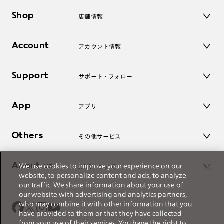
メガネ
Shop
店舗情報
サングラス
レンズ
店舗
コンタクトレンズ
Account
アカウント情報
オンラインショップ
老眼鏡
キッズ
マイページ／ログイン
Support
アクセサリー
サポート・フォロー
ログアウト
LINE公式アカウント
お知らせ
App
アプリ
よくあるご質問
ご利用ガイド
JINSアプリ
お問い合わせ
Others
その他サービス
3D WEB試着
About us
We use cookies to improve your experience on our
JINSについて
レンズ交換
website, to personalize content and ads, to analyze
オンラインギフト
our traffic. We share information about your use of
Magnify Life
価格案内
our website with advertising and analytics partners,
会社概要
who may combine it with other information that you
採用情報
have provided to them or that they have collected
法人のお客様
from your use of their services. You have the right to