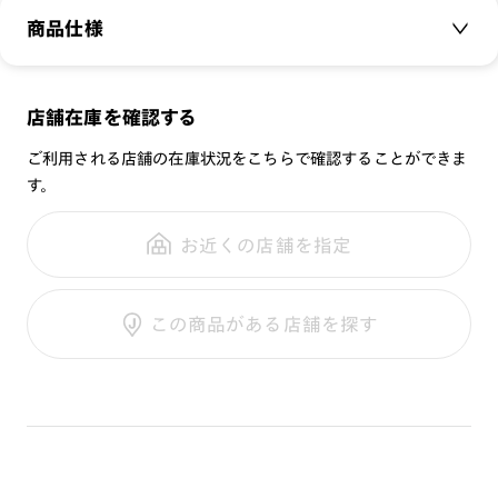
ーを取り揃えました。
商品仕様
専用プレートケースが付属します。
商品名：
Switch Modern Bold Fashion Color
店舗在庫を確認する
Plate
品番：
CFS-23S-C164
‐プレートレンズ‐
ご利用される店舗の在庫状況をこちらで確認することができま
[紫外線透過率]
す。
サイズ：
0.1%以下
重さ：
14
g
重さについて
お近くの店舗を指定
スタイル：
[可視光線透過率]
COLOR 171：64%
シリーズ：
COLOR 281：23%
この商品がある店舗を探す
性別：
COLOR 521：57%
鼻パッド：
COLOR 561：32%
フレーム素材：
フロント：
COLOR 681：32%
COLOR 911：65%
テンプル：
※レンズ交換不可