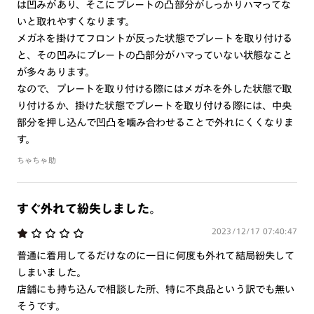
は凹みがあり、そこにプレートの凸部分がしっかりハマってな
とプレートが外れる恐れがあります。
いと取れやすくなります。
※テンプルの開閉はプレートを外した状態で行って下さい。
メガネを掛けてフロントが反った状態でプレートを取り付ける
※高温の場所で使用・保管をしないで下さい。
と、その凹みにプレートの凸部分がハマっていない状態なこと
※金属のような硬いものとの接触は、傷の原因となるため避け
が多々あります。
て下さい。
なので、プレートを取り付ける際にはメガネを外した状態で取
※本製品はフレームと合わせてお使いいただくプレートです。
り付けるか、掛けた状態でプレートを取り付ける際には、中央
プレート単独ではお使いいただけません。
部分を押し込んで凹凸を噛み合わせることで外れにくくなりま
※専用フレーム以外での互換性はございません。
す。
ちゃちゃ助
専用フレームはこちら⇒
【MRF-23S-164】
すぐ外れて紛失しました。
特集ページはこちら⇒
【JINS Switch】
2023/12/17 07:40:47
普通に着用してるだけなのに一日に何度も外れて結局紛失して
しまいました。
店舗にも持ち込んで相談した所、特に不良品という訳でも無い
そうです。