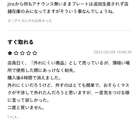
jinsから何もアナウンス無いままプレートは追加生産されず店
舗在庫のみになってますがそういう事なんでしょうね。
オ◯デイズにすれば良かった
すぐ取れる
2023/05/09 19:48:39
店員曰く、「外れにくい商品」として売っているが、薄暗い場
所で使用した際にあっけなく紛失。
購入後4時間で消えました。
外れにくいだろうけど、外すのはとても簡単で、おそらくマス
クが干渉して外れたんだろうと思いますが、一言気をつける様
に言って欲しかった。
二度と買いません。
ʕ •́؈•̀ ₎