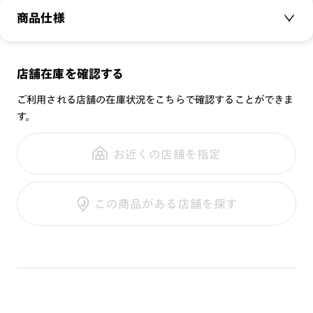
ーを取り揃えました。
商品仕様
専用プレートケースが付属します。
商品名：
Switch Modern Bold Active Lens Plate
店舗在庫を確認する
品番：
CFS-23S-A164
‐プレートレンズ‐
ご利用される店舗の在庫状況をこちらで確認することができま
サイズ：
[紫外線透過率]
す。
重さ：
13
g
重さについて
0.1%以下
スタイル：
お近くの店舗を指定
[可視光線透過率]
シリーズ：
COLOR 926：32%（ドライブレンズ）
性別：
COLOR 984：15%（偏光レンズ）
この商品がある店舗を探す
鼻パッド：
フレーム素材：
フロント：
テンプル：
※レンズ交換不可
※保証対象外
※各種割引サービスはご利用になれません。