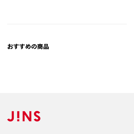
※金属のような硬いものとの接触は、傷の原因となるため避け
て下さい。
※本製品はフレームと合わせてお使いいただくプレートです。
プレート単独ではお使いいただけません。
※専用フレーム以外での互換性はございません。
おすすめの商品
偏光レンズについて
※偏光レンズで自動車のフロントガラス等熱強化ガラスを見る
とひずみの干渉色が見えることがあります。レンズの特性であ
り、品質に問題はございません。
※偏光レンズで液晶画面を見ると、種類や見る角度によって暗
く見えたり、虹色（歪み）に見えることがありますので、ご注
意下さい。
※レンズ破損の原因となりますので、なるべく水に触れないよ
うご注意下さい。万が一、レンズに水がついてしまった場合は
速やかに柔らかい布等で拭き取って下さい。また、超音波洗浄
機は、使用しないで下さい。