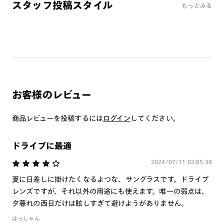
スタッフ投稿スタイル
もっとみる
‐使用上の注意‐
※本製品は磁石を使用しています。心臓ペースメーカーや電気
で作動する体内埋め込み装置などの医療機器を装着している方
は、使用しないで下さい。また、これらを装着している人に本
製品を近づけないで下さい。
※強い衝撃から顔や目を保護するものではありません。
※本製品を使用中に見え方の違和感・頭痛・体調不良等が生じ
お客様のレビュー
た場合は直ちに使用を中止し、医師にご相談下さい。
※薄暮または夜間時においては運転用および路上で使用しない
商品レビューを投稿するには
ログイン
してください。
で下さい。
※溶接などの遮光レンズとして使用しないで下さい。
ドライブに最適
※本製品はプレート着脱可能な構造になっています。強い風が
あたる場合や、衝撃・振動・ひねりが加わる場合等は脱落の可
2024/07/11 02:05:38
能性があるため、ご使用をお控え下さい。
夏に日差しに掛けたくなるよつな、サングラスです。ドライブ
※かける時、外す時は両手で丁寧に行って下さい。片手で行う
レンズですが、それ以外の用途にも使えます。唯一の弱点は、
とプレートが外れる恐れがあります。
夕暮れの西日だけは眩しすぎて避けようがありません。
※テンプルの開閉はプレートを外した状態で行って下さい。
※高温の場所で使用・保管をしないで下さい。
はっしゃん