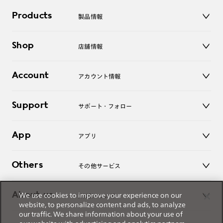
専用フレームはこちら⇒
【MRF-23S-164】
Products
製品情報
特集ページはこちら⇒
【JINS Switch】
メガネ
Shop
店舗情報
サングラス
レンズ
店舗
コンタクトレンズ
Account
アカウント情報
オンラインショップ
老眼鏡
キッズ
マイページ／ログイン
Support
アクセサリー
サポート・フォロー
ログアウト
LINE公式アカウント
お知らせ
App
アプリ
よくあるご質問
ご利用ガイド
JINSアプリ
お問い合わせ
Others
その他サービス
3D WEB試着
About us
We use cookies to improve your experience on our
JINSについて
レンズ交換
website, to personalize content and ads, to analyze
オンラインギフト
our traffic. We share information about your use of
Magnify Life
価格案内