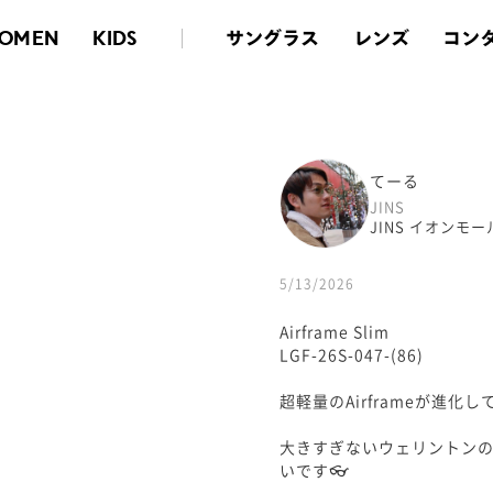
サングラス
レンズ
コン
OMEN
KIDS
てーる
JINS
JINS イオンモ
5/13/2026
Airframe Slim
LGF-26S-047-(86)
超軽量のAirframeが進化
大きすぎないウェリントン
いです👓