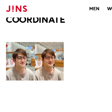
メガネのJINS TOP
JINS MEGANE STYLE
COORDINATE
MEN
W
COORDINATE