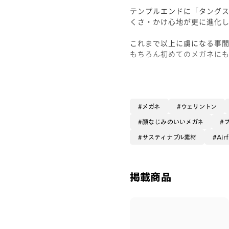
テンプルエンドに「タング
くさ・かけ心地が更に進化し
これまで以上に虜になる事間
もちろん初めてのメガネに
女性向けの大きさではありま
ぜひお試しください✨
メガネ
ウェリントン
顔なじみのいいメガネ
サスティナブル素材
Air
掲載商品