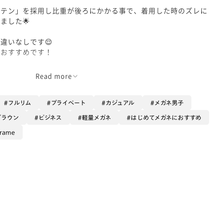
ステン」を採用し比重が後ろにかかる事で、着用した時のズレに
ました🌟
違いなしです😌
もおすすめです！
すがお顔立ちがシャープな男性もかけやすいです☺️
Read more
フルリム
プライベート
カジュアル
メガネ男子
ブラウン
ビジネス
軽量メガネ
はじめてメガネにおすすめ
frame