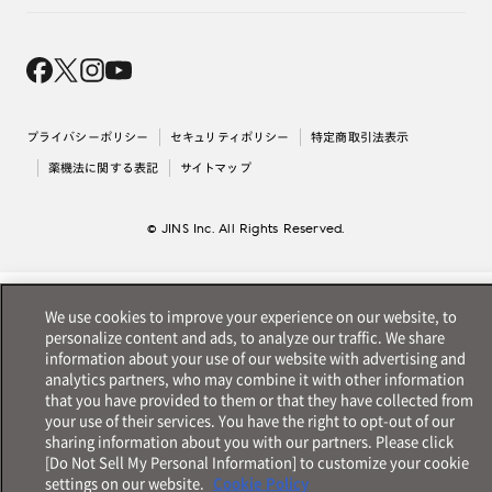
オンラインギフト
Magnify Life
価格案内
会社概要
採用情報
法人のお客様
出店について
プライバシーポリシー
セキュリティポリシー
特定商取引法表示
薬機法に関する表記
サイトマップ
© JINS Inc. All Rights Reserved.
We use cookies to improve your experience on our website, to
personalize content and ads, to analyze our traffic. We share
information about your use of our website with advertising and
analytics partners, who may combine it with other information
that you have provided to them or that they have collected from
your use of their services. You have the right to opt-out of our
sharing information about you with our partners. Please click
[Do Not Sell My Personal Information] to customize your cookie
settings on our website.
Cookie Policy