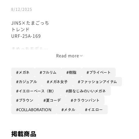
8/12/2025
JINS×たまごっち
トレンド
URF-25A-169
まめっちモデル
Read more
濃い茶色から薄い色へのグラデーション
柔らかな印象のメガネです
メガネ
フルリム
樹脂
プライベート
カジュアル
メガネ女子
ファッションアイテム
オシャレで人気のクラウンパントという
イエローベース（秋）
顔なじみのいいメガネ
玉型
ブラウン
夏コーデ
クラウンパント
COLLABORATION
メタル
イエロー
上の部分が平らになっていて
まん丸すぎず馴染み良い形が特徴です😆
掲載商品