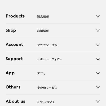
Products
製品情報
メガネ
Shop
店舗情報
サングラス
レンズ
店舗
コンタクトレンズ
Account
アカウント情報
オンラインショップ
老眼鏡
キッズ
マイページ／ログイン
Support
アクセサリー
サポート・フォロー
ログアウト
LINE公式アカウント
お知らせ
App
アプリ
よくあるご質問
ご利用ガイド
JINSアプリ
お問い合わせ
Others
その他サービス
3D WEB試着
About us
JINSについて
レンズ交換