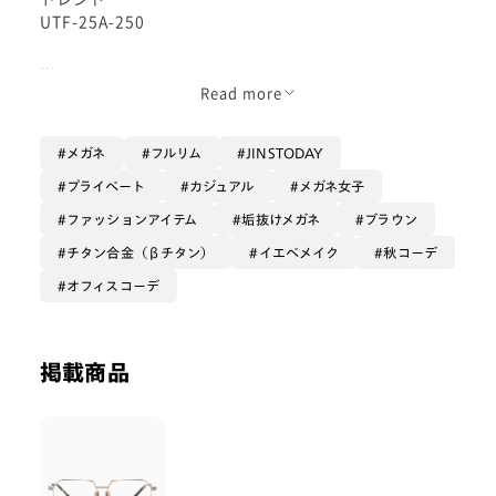
UTF-25A-250
トレンドのスポーツシックスタイル🎾
Read more
に合わせる
メガネ
フルリム
JINSTODAY
少しレトロな雰囲気を感じさせてくれる
色味とデザインです
プライベート
カジュアル
メガネ女子
ファッションアイテム
垢抜けメガネ
ブラウン
ストライプラインの縞模様が
チタン合金（βチタン）
イエベメイク
秋コーデ
フレームのアクセントになっています
オフィスコーデ
形が珍しくて
オシャレなのにすごく落ち着いた印象なのが
かけてみて素敵でした🍁
掲載商品