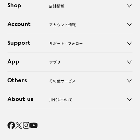
メガネ
Shop
店舗情報
サングラス
レンズ
店舗
コンタクトレンズ
Account
アカウント情報
オンラインショップ
老眼鏡
キッズ
マイページ／ログイン
Support
アクセサリー
サポート・フォロー
ログアウト
LINE公式アカウント
お知らせ
App
アプリ
よくあるご質問
ご利用ガイド
JINSアプリ
お問い合わせ
Others
その他サービス
3D WEB試着
About us
JINSについて
レンズ交換
オンラインギフト
Magnify Life
価格案内
会社概要
採用情報
法人のお客様