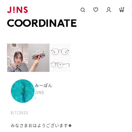
メガネのJINS TOP
JINS MEGANE STYLE
COORDINATE
0
COORDINATE
みーぽん
JINS
-
8/7/2025
みなさまおはようございます🍀