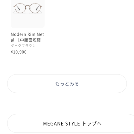
なんといっても、どんなレンズにも合わせやすいのがこ
のフレームの凄いところ！
透明のレンズでももちろん、カラーレンズや調光レンズ
もぼっちり合います！
Modern Rim Met
好きなフレームと好きなレンズを選んで自分だけのメガ
al ［中顔面短縮
ネをカスタマイズするのってとっても楽しいですよ👏🏻
メガネ］
ダークブラウン
✨✨✨
¥10,900
もっとたくさんの方にこの魅力をお伝えするためにこれ
からも投稿頑張りますので、みなさま見てくださると嬉
しいです🥰💕
もっとみる
これからもどうぞよろしくお願いします！！🙇🏻‍♀️🌱
MEGANE STYLE トップへ