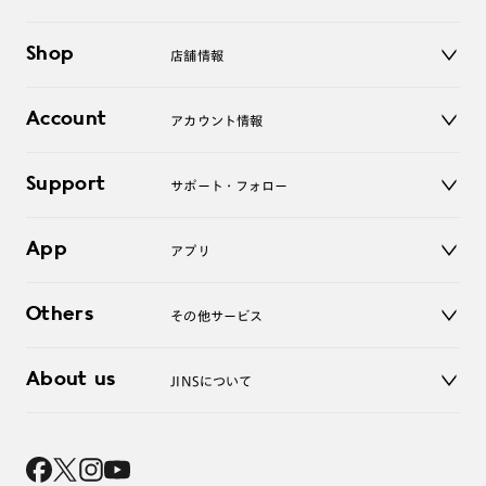
メガネ
Shop
店舗情報
サングラス
レンズ
店舗
コンタクトレンズ
Account
アカウント情報
オンラインショップ
老眼鏡
キッズ
マイページ／ログイン
Support
アクセサリー
サポート・フォロー
ログアウト
LINE公式アカウント
お知らせ
App
アプリ
よくあるご質問
ご利用ガイド
JINSアプリ
お問い合わせ
Others
その他サービス
3D WEB試着
About us
JINSについて
レンズ交換
オンラインギフト
Magnify Life
価格案内
会社概要
採用情報