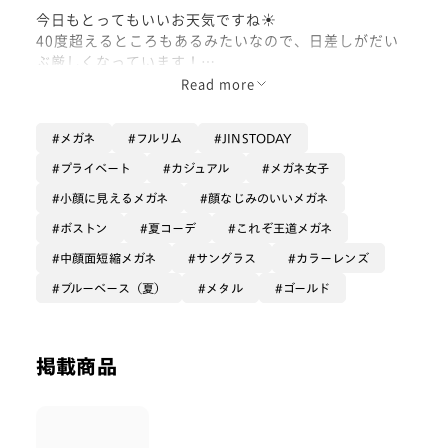
今日もとってもいいお天気ですね☀️
40度超えるところもあるみたいなので、日差しがだい
ぶ厳しくなっています！
Read more
お出かけする際はサングラスを忘れないように気をつけ
ましょう！！🕶
メガネ
フルリム
JINSTODAY
プライベート
カジュアル
メガネ女子
本日ご紹介するメガネは…
小顔に見えるメガネ
顔なじみのいいメガネ
JINS TODAYシリーズから「Modern Rim Metal」です
🥰
ボストン
夏コーデ
これぞ王道メガネ
中顔面短縮メガネ
サングラス
カラーレンズ
今やWEBでの人気メガネランキング堂々のNO.1となっ
ブルーベース（夏）
メタル
ゴールド
てとります！！👑
本当にたくさんの方にお手に取っていただき、リムメタ
好きとしてとても喜んでおります🤩
掲載商品
やっぱりこのヴィンテージ感とトレンドを抑えたデザイ
ンは心惹くものがありますよね🥹