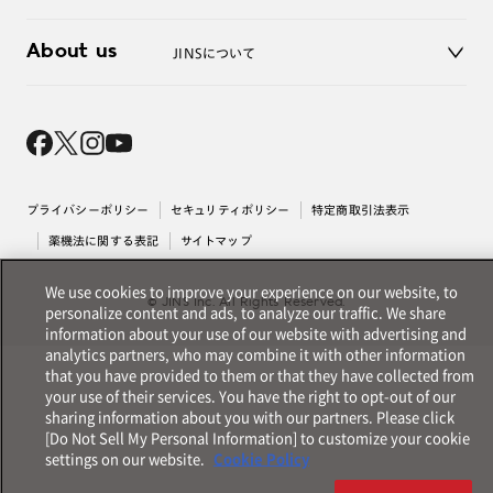
3D WEB試着
About us
JINSについて
レンズ交換
オンラインギフト
Magnify Life
価格案内
会社概要
採用情報
法人のお客様
出店について
プライバシーポリシー
セキュリティポリシー
特定商取引法表示
薬機法に関する表記
サイトマップ
We use cookies to improve your experience on our website, to
© JINS Inc. All Rights Reserved.
personalize content and ads, to analyze our traffic. We share
information about your use of our website with advertising and
analytics partners, who may combine it with other information
that you have provided to them or that they have collected from
your use of their services. You have the right to opt-out of our
sharing information about you with our partners. Please click
[Do Not Sell My Personal Information] to customize your cookie
settings on our website.
Cookie Policy