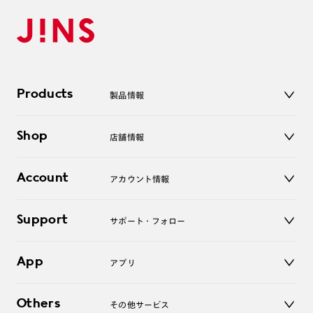
Products
製品情報
メガネ
Shop
店舗情報
サングラス
レンズ
店舗
コンタクトレンズ
Account
アカウント情報
オンラインショップ
老眼鏡
キッズ
マイページ／ログイン
Support
アクセサリー
サポート・フォロー
ログアウト
LINE公式アカウント
お知らせ
App
アプリ
よくあるご質問
ご利用ガイド
JINSアプリ
お問い合わせ
Others
その他サービス