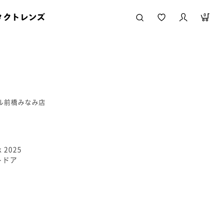
タクトレンズ
0
ール前橋みなみ店
 2025
トドア
が