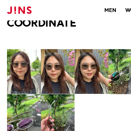
メガネのJINS TOP
JINS MEGANE STYLE
COORDINATE
MEN
W
COORDINATE