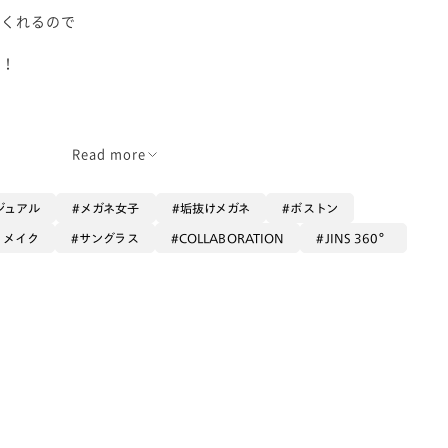
てくれるので
す！
の組み合わせが
Read more
ジュアル
メガネ女子
垢抜けメガネ
ボストン
うメイク
サングラス
COLLABORATION
JINS 360°
味のフレームは
！！