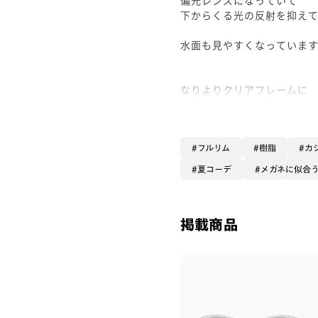
下からくる光の反射を抑え
水面も見やすくなっていま
なりよりクリアフレームに
濃すぎないブラウンレンズ
とっても可愛くて
これは良い！！☺️素敵😆
フルリム
樹脂
カ
とこの色の組み合わせ
夏コーデ
メガネに似合
実物を見ても
とても😍可愛いです♪
掲載商品
アウトドアだけではなくて
公園や運転にもクリアな色
馴染みやすくて
使いやすそうと思いました