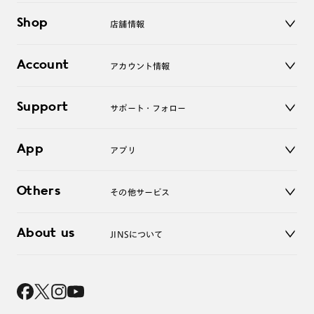
メガネ
Shop
店舗情報
サングラス
レンズ
店舗
コンタクトレンズ
Account
アカウント情報
オンラインショップ
老眼鏡
キッズ
マイページ／ログイン
Support
アクセサリー
サポート・フォロー
ログアウト
LINE公式アカウント
お知らせ
App
アプリ
よくあるご質問
ご利用ガイド
JINSアプリ
お問い合わせ
Others
その他サービス
3D WEB試着
About us
JINSについて
レンズ交換
オンラインギフト
Magnify Life
価格案内
会社概要
採用情報
法人のお客様