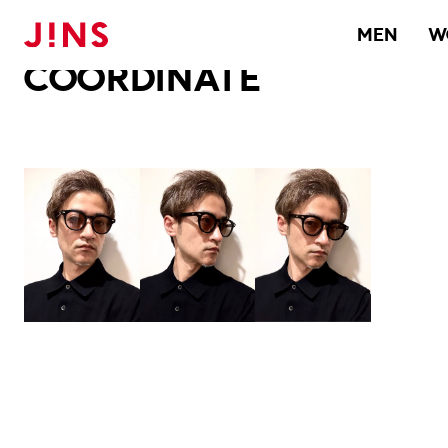
メガネのJINS TOP
JINS MEGANE STYLE
COORDINATE
MEN
W
COORDINATE