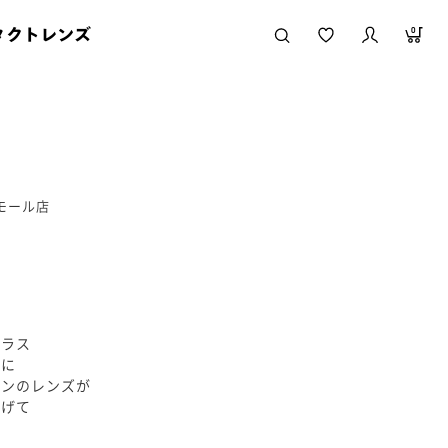
タクトレンズ
0
ニモール店
グラス
ムに
ウンのレンズが
上げて