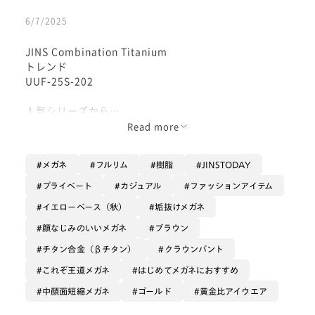
6/7/2025
JINS Combination Titanium
トレンド
UUF-25S-202
人気シリーズから
新型のクラウンパントが登場しました。
Read more
優しい印象なのですが
メガネ
フルリム
樹脂
JINSTODAY
上部分の多角形にカット
されているので丸すぎず
プライベート
カジュアル
ファッションアイテム
自然でオシャレな印象になっています♪
イエローベース（秋）
垢抜けメガネ
メガネの印象を少し出しつつ
顔なじみのいいメガネ
ブラウン
オシャレに魅せたい方にオススメの形です📕👓☕️
チタン合金（βチタン）
クラウンパント
これぞ王道メガネ
はじめてメガネにおすすめ
中顔面短縮メガネ
ゴールド
黄金比アイウエア
黄金比アイウエア