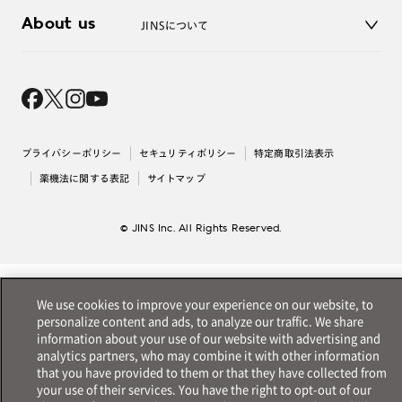
3D WEB試着
About us
JINSについて
レンズ交換
オンラインギフト
Magnify Life
価格案内
会社概要
採用情報
法人のお客様
出店について
プライバシーポリシー
セキュリティポリシー
特定商取引法表示
薬機法に関する表記
サイトマップ
© JINS Inc. All Rights Reserved.
We use cookies to improve your experience on our website, to
personalize content and ads, to analyze our traffic. We share
information about your use of our website with advertising and
analytics partners, who may combine it with other information
that you have provided to them or that they have collected from
your use of their services. You have the right to opt-out of our