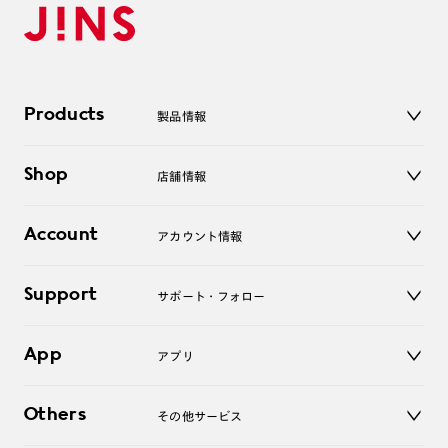
Products
製品情報
メガネ
Shop
店舗情報
サングラス
レンズ
店舗
コンタクトレンズ
Account
アカウント情報
オンラインショップ
老眼鏡
キッズ
マイページ／ログイン
Support
アクセサリー
サポート・フォロー
ログアウト
LINE公式アカウント
お知らせ
App
アプリ
よくあるご質問
ご利用ガイド
JINSアプリ
お問い合わせ
Others
その他サービス