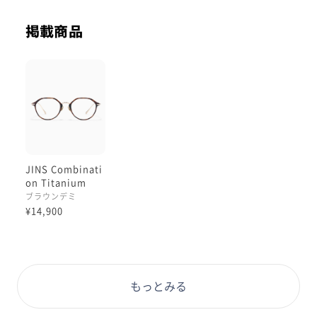
メガネをかけた時
掲載商品
バランスよく見える！！
細身のテンプルは、βチタン製。オン＆オフ問わずキレ
イめな印象で使える所がこちらのシリーズの特徴で
す！！
肌当たりのやさしいニッケルフリー※を採用しておりま
す。
JINS Combinati
※ISO 12870:2024(ISO規格:国際標準化機構が策定する
on Titanium
国際的な標準規格)
［中顔面短縮メガ
ブラウンデミ
ネ］
¥14,900
もっとみる