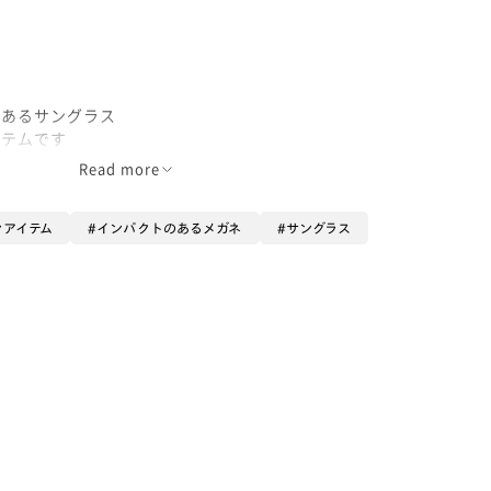
もあるサングラス
イテムです
Read more
いいです。
ンアイテム
インパクトのあるメガネ
サングラス
しょう？
しさカット
すもんね🌟