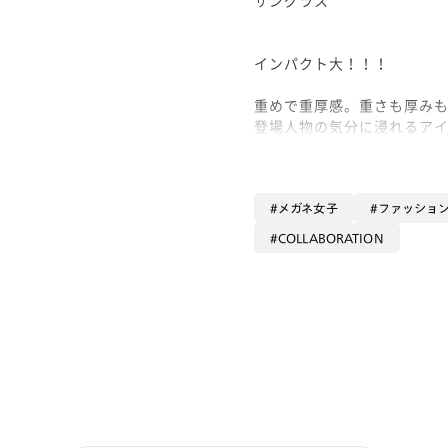
インパクト大！！！
重めで重厚感。重さも厚み
登場人物の気分に浸れるア
レンズ右上には
文字も彫られていてかっこ
メガネ女子
ファッショ
COLLABORATION
コレクション用にいかがで
濃いめレンズでしっかり眩
ライトセーバーは眩しそうで