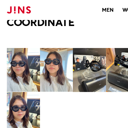
メガネのJINS TOP
JINS MEGANE STYLE
COORDINATE
MEN
W
COORDINATE