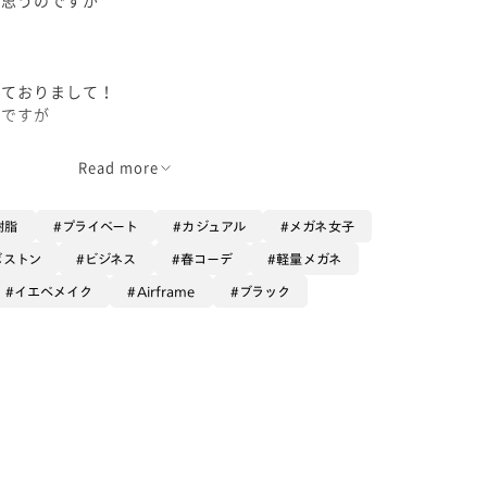
っておりまして！
のですが
ごいところです☺️
Read more
心地をしています。
樹脂
プライベート
カジュアル
メガネ女子
ンのフレームで
ボストン
ビジネス
春コーデ
軽量メガネ
っております！
イエベメイク
Airframe
ブラック
の4つの形で
す😆
ン型です
タイルの方に