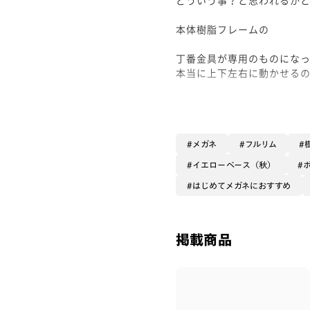
本体樹脂フレームの
丁番金具が専用のものにな
本当に上下左右に動かせる
元の位置に戻ってくるのがす
かけごごちも軽く楽なかけ
メガネ
フルリム
シンプルでステキなデザイ
イエローベース（秋）
ハズレがない人気の形が揃
はじめてメガネにおすすめ
メガネで迷ったらまず360°
どれが似合うか
掲載商品
かけてみると良いかと思いま
こちらは丸みのあるボスト
面長さんやおでこを出すス