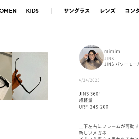
サングラス
レンズ
コン
OMEN
KIDS
mimimi
JINS
JINS パワーモ
4/24/2025
JINS 360°
超軽量
URF-24S-200
上下左右にフレームが可動
新しいメガネ
どういう事？と思われるか