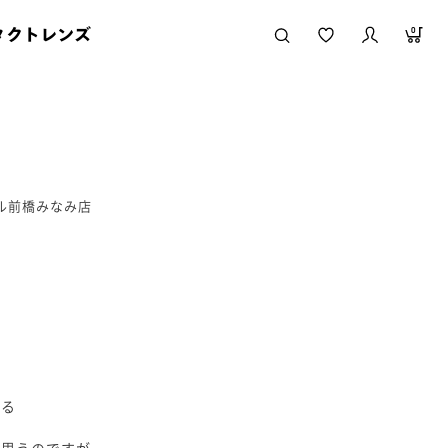
タクトレンズ
0
ール前橋みなみ店
する
と思うのですが