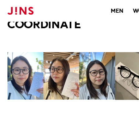
メガネのJINS TOP
JINS MEGANE STYLE
COORDINATE
MEN
W
COORDINATE