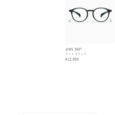
縦ラインを短縮してスッキ
鼻パッドは一体型モデル
何ですが、根本パーツにシ
可動パーツが取り付けてあ
滑りにくい素材です♪
JINS 360°
マットブラック
⚠︎写真のケースは先着無くな
¥12,900