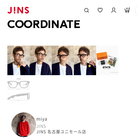
メガネのJINS TOP
JINS MEGANE STYLE
COORDINATE
0
COORDINATE
miya
JINS
JINS 名古屋ユニモール店