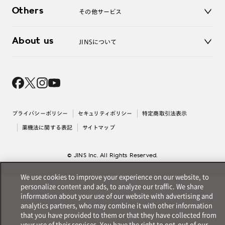
JINSアプリ
お問い合わせ
Others
その他サービス
3D WEB試着
About us
JINSについて
レンズ交換
オンラインギフト
Magnify Life
価格案内
会社概要
採用情報
法人のお客様
出店について
プライバシーポリシー
セキュリティポリシー
特定商取引法表示
薬機法に関する表記
サイトマップ
© JINS Inc. All Rights Reserved.
We use cookies to improve your experience on our website, to
personalize content and ads, to analyze our traffic. We share
information about your use of our website with advertising and
analytics partners, who may combine it with other information
that you have provided to them or that they have collected from
your use of their services. You have the right to opt-out of our