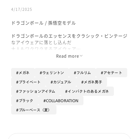
4/17/2025
ドラゴンボール / 孫悟空モデル
ドラゴンボールのエッセンスをクラシック・ビンテージ
なアイウェアに落とし込んだ
大人もワクワクするアイウェア
Read more
見て楽しむのももちろん
普段使いできる高級感のある一本
メガネ
ウェリントン
フルリム
アセテート
プライベート
カジュアル
メガネ男子
ファッションアイテム
インパクトのあるメガネ
ブラック
COLLABORATION
ブルーベース（夏）