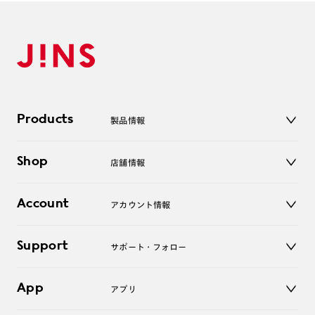
Products
製品情報
メガネ
Shop
店舗情報
サングラス
レンズ
店舗
コンタクトレンズ
Account
アカウント情報
オンラインショップ
老眼鏡
キッズ
マイページ／ログイン
Support
アクセサリー
サポート・フォロー
ログアウト
LINE公式アカウント
お知らせ
App
アプリ
よくあるご質問
ご利用ガイド