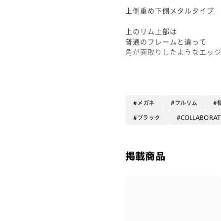
上側重め下側メタルタイプ
上のリム上部は
普通のフレームと違って
角が面取りしたようなエッ
立体的で形にこだわって
作られているメガネだと
感じます！！
オシャレな小物として
メガネ
フルリム
毎日コーデに取り入れて
ブラック
COLLABORAT
沢山かけて頂きたいです。
マットな仕上がりのブラック
掲載商品