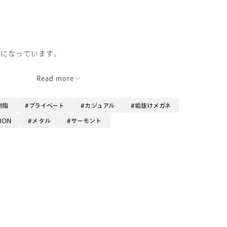
ジになっています。
Read more
樹脂
プライベート
カジュアル
垢抜けメガネ
ION
メタル
サーモント
がとても素敵です😆