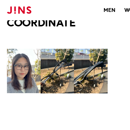
メガネのJINS TOP
JINS MEGANE STYLE
COORDINATE
MEN
W
COORDINATE