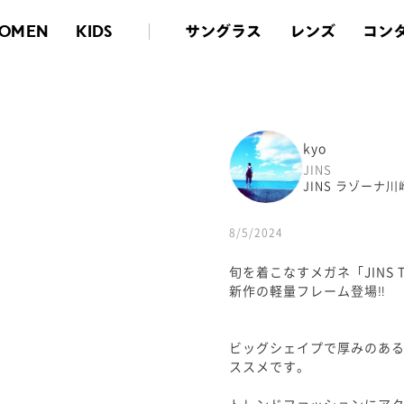
サングラス
レンズ
コン
OMEN
KIDS
kyo
JINS
JINS ラゾーナ
8/5/2024
旬を着こなすメガネ「JINS 
新作の軽量フレーム登場‼️
ビッグシェイプで厚みのあ
ススメです。
トレンドファッションにア