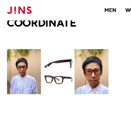
メガネのJINS TOP
JINS MEGANE STYLE
COORDINATE
MEN
W
COORDINATE