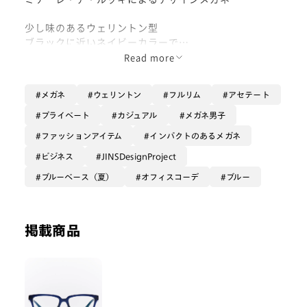
少し味のあるウェリントン型
ブラックに近いネイビーカラーで
一見ブラックに見えますが
Read more
近くで見るとしっかりネイビーが
オシャレな一本。
メガネ
ウェリントン
フルリム
アセテート
誠実で落ち着いた印象を演出しながら
プライベート
カジュアル
メガネ男子
エッジの効いたデザインが
ファッションアイテム
インパクトのあるメガネ
お仕事でもプライベートでも
二刀流でお使いいただけます♪
ビジネス
JINSDesignProject
ブルーベース（夏）
オフィスコーデ
ブルー
カラーを入れてもかっこいいと思います◎
掲載商品