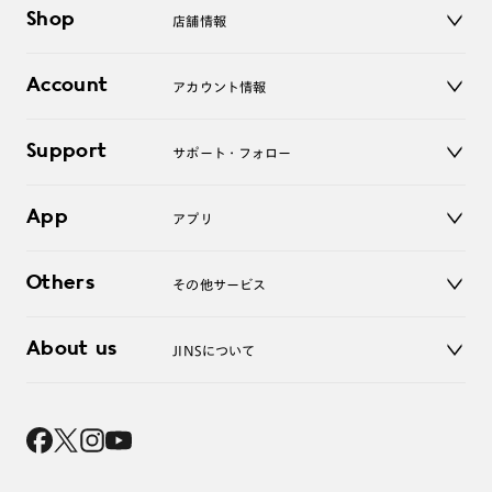
メガネ
Shop
店舗情報
サングラス
レンズ
店舗
コンタクトレンズ
Account
アカウント情報
オンラインショップ
老眼鏡
キッズ
マイページ／ログイン
Support
アクセサリー
サポート・フォロー
ログアウト
LINE公式アカウント
お知らせ
App
アプリ
よくあるご質問
ご利用ガイド
JINSアプリ
お問い合わせ
Others
その他サービス
3D WEB試着
About us
JINSについて
レンズ交換
オンラインギフト
Magnify Life
価格案内
会社概要
採用情報
法人のお客様