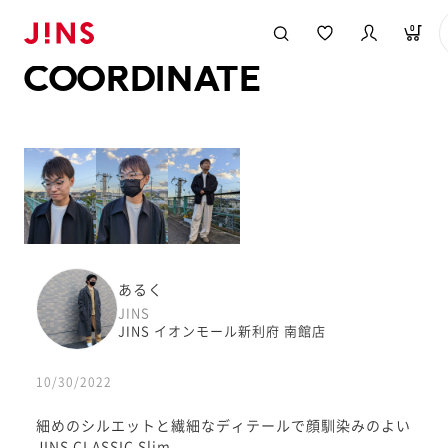
メガネのJINS TOP
JINS MEGANE STYLE
COORDINATE
0
COORDINATE
あるく
JINS
JINS イオンモール新利府 南館店
10/30/2022
細めのシルエットと繊細なディテールで顔馴染みのよい
JINS CLASSIC Slim。