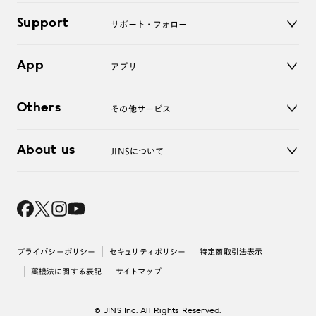
キッズ
マイページ／ログイン
Support
アクセサリー
サポート・フォロー
ログアウト
LINE公式アカウント
お知らせ
App
アプリ
よくあるご質問
ご利用ガイド
JINSアプリ
お問い合わせ
Others
その他サービス
3D WEB試着
About us
JINSについて
レンズ交換
オンラインギフト
Magnify Life
価格案内
会社概要
採用情報
法人のお客様
出店について
プライバシーポリシー
セキュリティポリシー
特定商取引法表示
薬機法に関する表記
サイトマップ
© JINS Inc. All Rights Reserved.