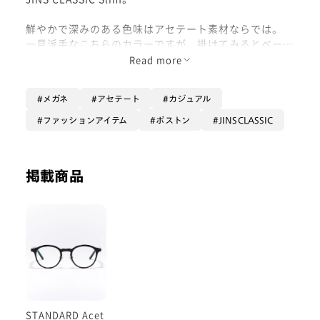
鮮やかで深みのある色味はアセテート素材ならでは。
一見派手なこちらのカラーですが、掛けてみるとベーシ
ックな形に細身なシルエットも相まって男性でも掛けや
Read more
すい一本です。
メガネ
アセテート
カジュアル
リラックスシルエットのスタイルに合わせてほんのり個
性と上品さをプラス。
ファッションアイテム
ボストン
JINSCLASSIC
目を引く鮮やかなカラーはマスクをしていても顔まわり
を明るく見せてくれます。
掲載商品
他の人とはちょっと違うメガネをお探しのあなたに、ぜ
ひおすすめしたい一本です。
UCF-22A-181_ターコイズデミ(1644)
STANDARD Acet