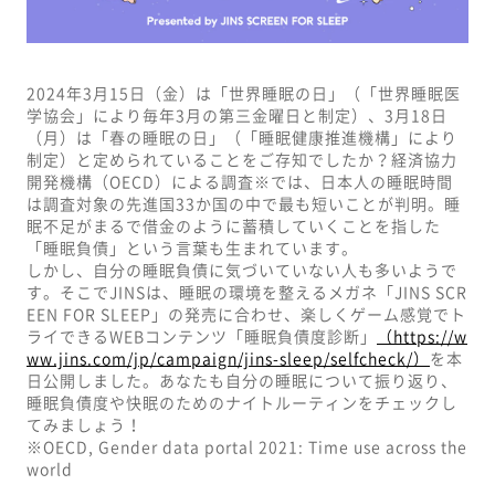
2024年3月15日（金）は「世界睡眠の日」（「世界睡眠医
学協会」により毎年3月の第三金曜日と制定）、3月18日
（月）は「春の睡眠の日」（「睡眠健康推進機構」により
制定）と定められていることをご存知でしたか？経済協力
開発機構（OECD）による調査※では、日本人の睡眠時間
は調査対象の先進国33か国の中で最も短いことが判明。睡
眠不足がまるで借金のように蓄積していくことを指した
「睡眠負債」という言葉も生まれています。
しかし、自分の睡眠負債に気づいていない人も多いようで
す。そこでJINSは、睡眠の環境を整えるメガネ「JINS SCR
EEN FOR SLEEP」の発売に合わせ、楽しくゲーム感覚でト
ライできるWEBコンテンツ「睡眠負債度診断」
（https://w
ww.jins.com/jp/campaign/jins-sleep/selfcheck/）
を本
日公開しました。あなたも自分の睡眠について振り返り、
睡眠負債度や快眠のためのナイトルーティンをチェックし
てみましょう！
※OECD, Gender data portal 2021: Time use across the
world