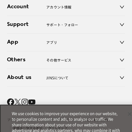
店舗
コンタクトレンズ
Account
アカウント情報
オンラインショップ
老眼鏡
キッズ
マイページ／ログイン
Support
アクセサリー
サポート・フォロー
ログアウト
LINE公式アカウント
お知らせ
App
アプリ
よくあるご質問
ご利用ガイド
JINSアプリ
お問い合わせ
Others
その他サービス
3D WEB試着
About us
JINSについて
レンズ交換
オンラインギフト
Magnify Life
価格案内
会社概要
採用情報
法人のお客様
We use cookies to improve your experience on our website,
出店について
to personalize content and ads, to analyze our traffic. We
プライバシーポリシー
セキュリティポリシー
特定商取引法表示
share information about your use of our website with
薬機法に関する表記
サイトマップ
advertising and analytics partners, who may combine it with