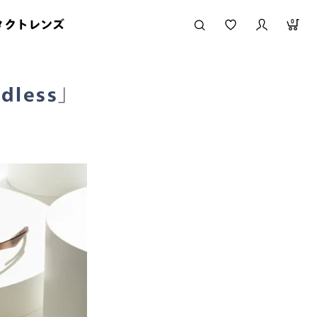
タクトレンズ
0
dless」