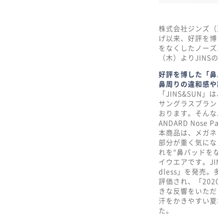
株式会社ジンズ（
げ以来、好評を博
をなくしたノーズパッ
（木）よりJINS
好評を博した「鼻
鼻周りの違和感や
「JINS&SUN」
サングラスブラン
おります。そんなJ
ANDARD Nose 
本商品は、メガネ
部分が重く気にな
れを“鼻パッドをな
イウエアです。JIN
dless」を発
評価され、「20
きな反響をいただ
汗をかきやすい夏
た。