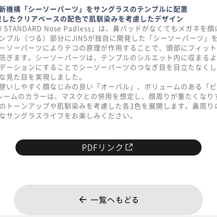
新機構「シーソーパーツ」をサングラスのテンプルに配置
考慮したクリアベースの配色で肌馴染みを考慮したデザイン
NEW STANDARD Nose Padless」は、鼻パッドがなくてもメガ
ンプル（つる）部分にJINSが独自に開発した「シーソーパーツ」
ーソーパーツによりテコの原理が作用することで、頭部にフィット
防ぎます。シーソーパーツは、テンプルのシルエット内に収まるよ
デーションにすることでシーソーパーツのつなぎ目を目立たなくし
な見た目を実現しました。
使いしやすく顔なじみの良い「オーバル」、ボリュームのある「ビ
レームのカラーは、マスクとの併用を想定し、顔周りが重たくなり
のトーンアップや肌馴染みを考慮した各3色を展開します。鼻周り
なサングラスライフをお楽しみください。
PDFリンク
一覧へもどる