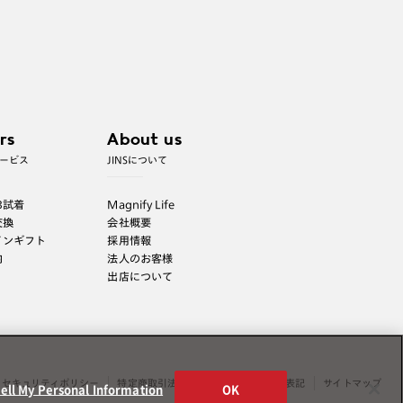
rs
About us
ービス
JINSについて
B試着
Magnify Life
交換
会社概要
インギフト
採用情報
内
法人のお客様
出店について
セキュリティポリシー
特定商取引法表示
薬機法に関する表記
サイトマップ
ell My Personal Information
OK