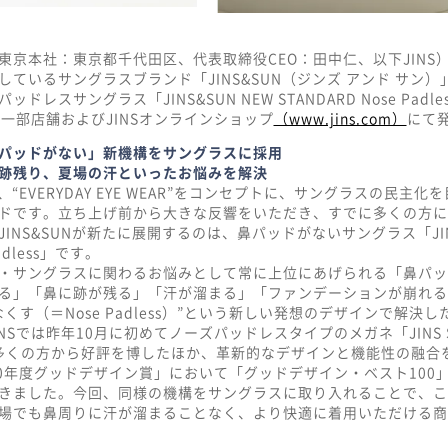
東京本社：東京都千代田区、代表取締役CEO：田中仁、以下JINS
しているサングラスブランド「JINS&SUN（ジンズ アンド サン
ドレスサングラス「JINS&SUN NEW STANDARD Nose Padle
の一部店舗およびJINSオンラインショップ
（www.jins.com）
にて
パッドがない」新機構をサングラスに採用
跡残り、夏場の汗といったお悩みを解決
は、“EVERYDAY EYE WEAR”をコンセプトに、サングラスの民主
ドです。立ち上げ前から大きな反響をいただき、すでに多くの方に
INS&SUNが新たに展開するのは、鼻パッドがないサングラス「JINS&
Padless」です。
・サングラスに関わるお悩みとして常に上位にあげられる「鼻パッ
る」「鼻に跡が残る」「汗が溜まる」「ファンデーションが崩れる
くす（＝Nose Padless）”という新しい発想のデザインで解決
Sでは昨年10月に初めてノーズパッドレスタイプのメガネ「JINS SCRE
売。多くの方から好評を博したほか、革新的なデザインと機能性の融合
20年度グッドデザイン賞」において「グッドデザイン・ベスト100
きました。今回、同様の機構をサングラスに取り入れることで、こ
場でも鼻周りに汗が溜まることなく、より快適に着用いただける商