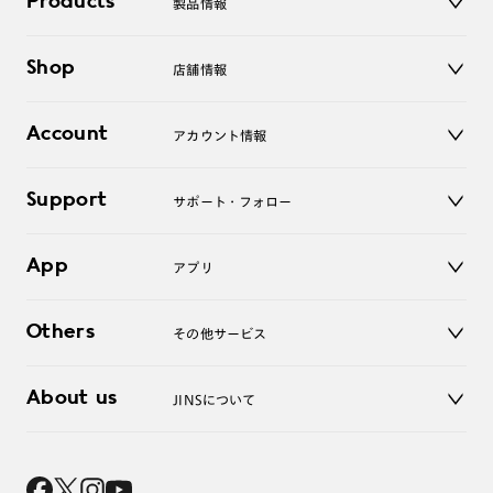
Products
製品情報
メガネ
Shop
店舗情報
サングラス
レンズ
店舗
コンタクトレンズ
Account
アカウント情報
オンラインショップ
老眼鏡
キッズ
マイページ／ログイン
Support
アクセサリー
サポート・フォロー
ログアウト
LINE公式アカウント
お知らせ
App
アプリ
よくあるご質問
ご利用ガイド
JINSアプリ
お問い合わせ
Others
その他サービス
3D WEB試着
About us
JINSについて
レンズ交換
オンラインギフト
Magnify Life
価格案内
会社概要