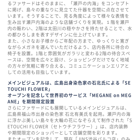
るファサードはそのままに、「瀬戸の内海」をコンセプト
に掲げ、島々の重なりに見立てた什器を空間に点在させて
います。そうすることで、見る角度によって様々な表情を
生み出す瀬戸内海のような店舗づくりを実現。１階を瀬戸
内の賑わい、2階は太田川の穏やかさを持たせることで、水
の都ひろしまを表すデザインに仕上げています。
また、小さなお子様からご年配の方まで、ゆっくりと寛ぎ
ながらメガネを選んでいただけるよう、店内各所に待合の
椅子を設置。1階と雰囲気がガラリと変わる2階の待合スペ
ースは、空間を広々と設け、ショッピングだけでなく地域
の方々が気軽に寄り合える、コミュニケーションエリアと
しての活用も目指しています。
メインビジュアルは、広島出身染色家の石北氏による「SE
TOUCHI FLOWER」
オープンを記念して世界初のサービス「MEGANE on MEG
ANE」を期間限定設置
さらにファサードにも展開しているメインビジュアルは、
広島県福山市出身の染色家 石北有美氏を起用。瀬戸内の海
に浮かぶ美しい島々を大輪の花になぞらえて制作された「S
ETOUCHI FLOWER（セトウチフラワー）」は、店内装飾
や期間限定のショッパーとして店舗空間を彩ります。
またオープンを記念して、現在「JINS渋谷パルコ店」のみ