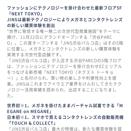
ファッションにテクノロジーを掛け合わせた最新フロア5F
「NEXT TOKYO」
JINSは最新テクノロジーによりメガネとコンタクトレンズ
の新しい購買体験を創出
“世界に発信する唯一無二の次世代型商業施設”をテーマに
掲げ、11月22日にグランドオープンする「渋谷PARC
O」。この度オープンする「JINS渋谷パルコ店」はその5階
に位置し、メガネとコンタクトレンズの新しい購買体験を
実現する次世代型店舗です。
「JINS渋谷パルコ店」が入店する渋谷PARCOの5階フロア
は、ファッションにテクノロジーを掛け合わせECとリアル
をつなげる新売場「NEXT TOKYO（ネクスト トーキョ
ー）」と名付けられ、買い物の楽しさや利便性向上を提
案。JINSはこれまでアイウエア業界をけん引してきたテク
ノロジー活用実績を認められ、出店することになりまし
た。
世界初※1、メガネを掛けたままバーチャル試着できる「M
EGANE on MEGANE」
日本初※1、スマホで買えるコンタクトレンズの自動販売機
「TOUCH & COLLECT」
「JINS渋谷パルコ店」最大の特徴は、新たな購買体験を提