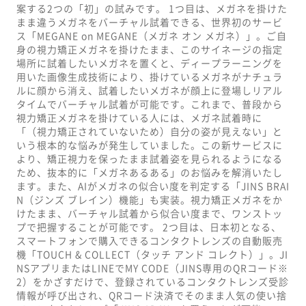
案する2つの「初」の試みです。 1つ目は、メガネを掛けた
まま違うメガネをバーチャル試着できる、世界初のサービ
ス「MEGANE on MEGANE（メガネ オン メガネ）」。ご自
身の視力矯正メガネを掛けたまま、このサイネージの指定
場所に試着したいメガネを置くと、ディープラーニングを
用いた画像生成技術により、掛けているメガネがナチュラ
ルに顔から消え、試着したいメガネが顔上に登場しリアル
タイムでバーチャル試着が可能です。これまで、普段から
視力矯正メガネを掛けている人には、メガネ試着時に
「（視力矯正されていないため）自分の姿が見えない」と
いう根本的な悩みが発生していました。この新サービスに
より、矯正視力を保ったまま試着姿を見られるようになる
ため、抜本的に「メガネあるある」のお悩みを解消いたし
ます。また、AIがメガネの似合い度を判定する「JINS BRAI
N（ジンズ ブレイン）機能」も実装。視力矯正メガネをか
けたまま、バーチャル試着から似合い度まで、ワンストッ
プで把握することが可能です。 2つ目は、日本初となる、
スマートフォンで購入できるコンタクトレンズの自動販売
機「TOUCH & COLLECT（タッチ アンド コレクト）」。JI
NSアプリまたはLINEでMY CODE（JINS専用のQRコード※
2）をかざすだけで、登録されているコンタクトレンズ受診
情報が呼び出され、QRコード決済でそのまま人気の使い捨