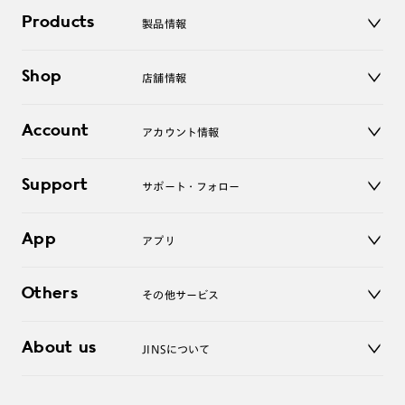
Products
製品情報
メガネ
Shop
店舗情報
サングラス
レンズ
店舗
コンタクトレンズ
Account
アカウント情報
オンラインショップ
老眼鏡
キッズ
マイページ／ログイン
Support
アクセサリー
サポート・フォロー
ログアウト
LINE公式アカウント
お知らせ
App
アプリ
よくあるご質問
ご利用ガイド
JINSアプリ
お問い合わせ
Others
その他サービス
3D WEB試着
About us
JINSについて
レンズ交換
オンラインギフト
Magnify Life
価格案内