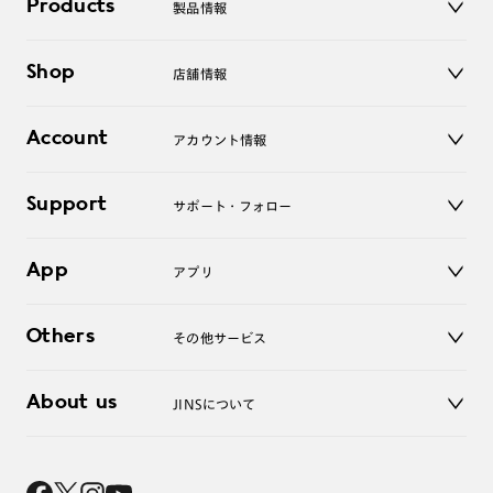
Products
製品情報
メガネ
Shop
店舗情報
サングラス
レンズ
店舗
コンタクトレンズ
Account
アカウント情報
オンラインショップ
老眼鏡
キッズ
マイページ／ログイン
Support
アクセサリー
サポート・フォロー
ログアウト
LINE公式アカウント
お知らせ
App
アプリ
よくあるご質問
ご利用ガイド
JINSアプリ
お問い合わせ
Others
その他サービス
3D WEB試着
About us
JINSについて
レンズ交換
オンラインギフト
Magnify Life
価格案内
会社概要