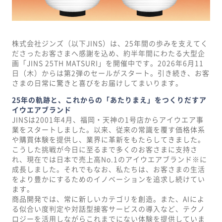
株式会社ジンズ（以下JINS）は、25年間の歩みを支えてく
ださったお客さまへ感謝を込め、約半年間にわたる大型企
画「JINS 25TH MATSURI」を開催中です。2026年6月11
日（木）からは第2弾のセールがスタート。引き続き、お客
さまの日常に驚きと喜びをお届けしてまいります。
25年の軌跡と、これからの「あたりまえ」をつくりだすア
イウエアブランド
JINSは2001年4月、福岡・天神の1号店からアイウエア事
業をスタートしました。以来、従来の常識を覆す価格体系
や購買体験を提供し、業界に革新をもたらしてきました。
こうした挑戦が今日に至るまで多くのお客さまに支持さ
れ、現在では日本で売上高No.1のアイウエアブランド※に
成長しました。それでもなお、私たちは、お客さまの生活
をより豊かにするためのイノベーションを追求し続けてい
ます。
商品開発では、常に新しいカテゴリを創造。また、AIによ
る似合い度判定や対話型接客サービスの導入など、テクノ
ロジーを活用しながらこれまでにない体験を提供していま