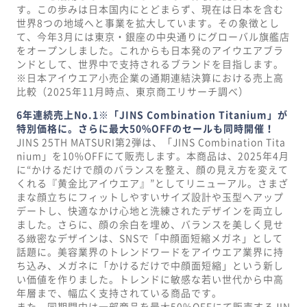
す。この歩みは日本国内にとどまらず、現在は日本を含む
世界8つの地域へと事業を拡大しています。その象徴とし
て、今年3月には東京・銀座の中央通りにグローバル旗艦店
をオープンしました。これからも日本発のアイウエアブラ
ンドとして、世界中で支持されるブランドを目指します。
※日本アイウエア小売企業の通期連結決算における売上高
比較（2025年11月時点、東京商工リサーチ調べ）
6年連続売上No.1※「JINS Combination Titanium」が
特別価格に。さらに最大50%OFFのセールも同時開催！
JINS 25TH MATSURI第2弾は、「JINS Combination Tita
nium」を10%OFFにて販売します。本商品は、2025年4月
に“かけるだけで顔のバランスを整え、顔の見え方を変えて
くれる『黄金比アイウエア』”としてリニューアル。さまざ
まな顔立ちにフィットしやすいサイズ設計や玉型へアップ
デートし、快適なかけ心地と洗練されたデザインを両立し
ました。さらに、顔の余白を埋め、バランスを美しく見せ
る緻密なデザインは、SNSで「中顔面短縮メガネ」として
話題に。美容業界のトレンドワードをアイウエア業界に持
ち込み、メガネに「かけるだけで中顔面短縮」という新し
い価値を作りました。トレンドに敏感な若い世代から中高
年層まで、幅広く支持されている商品です。
また、同期間中は一部商品を最大50%OFFにて販売するJIN