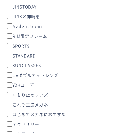
JINSTODAY
JINS×神崎恵
MadeinJapan
RIM限定フレーム
SPORTS
STANDARD
SUNGLASSES
UVダブルカットレンズ
Y2Kコーデ
くもり止めレンズ
これぞ王道メガネ
はじめてメガネにおすすめ
アクセサリー