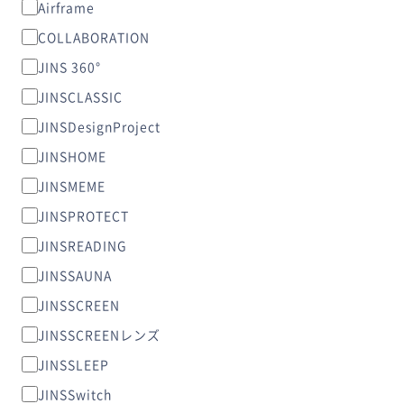
Airframe
COLLABORATION
JINS 360°
JINSCLASSIC
JINSDesignProject
JINSHOME
JINSMEME
JINSPROTECT
JINSREADING
JINSSAUNA
JINSSCREEN
JINSSCREENレンズ
JINSSLEEP
JINSSwitch