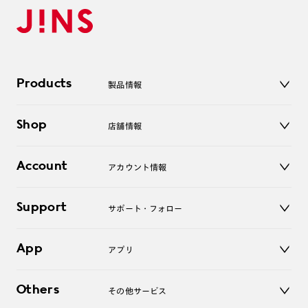
Products
製品情報
メガネ
Shop
店舗情報
サングラス
レンズ
店舗
コンタクトレンズ
Account
アカウント情報
オンラインショップ
老眼鏡
キッズ
マイページ／ログイン
Support
アクセサリー
サポート・フォロー
ログアウト
LINE公式アカウント
お知らせ
App
アプリ
よくあるご質問
ご利用ガイド
JINSアプリ
お問い合わせ
Others
その他サービス