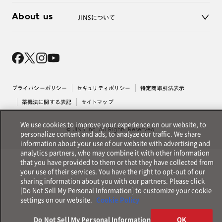
3D WEB試着
About us
JINSについて
レンズ交換
オンラインギフト
Magnify Life
価格案内
会社概要
採用情報
法人のお客様
出店について
プライバシーポリシー
セキュリティポリシー
特定商取引法表示
薬機法に関する表記
サイトマップ
We use cookies to improve your experience on our website, to
© JINS Inc. All Rights Reserved.
personalize content and ads, to analyze our traffic. We share
information about your use of our website with advertising and
analytics partners, who may combine it with other information
that you have provided to them or that they have collected from
your use of their services. You have the right to opt-out of our
sharing information about you with our partners. Please click
[Do Not Sell My Personal Information] to customize your cookie
settings on our website.
Cookie Policy
Do Not Sell My Personal Information
OK