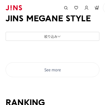
メガネのJINS TOP
JINS MEGANE STYLE
0
JINS MEGANE STYLE
絞り込み
See more
RANKING