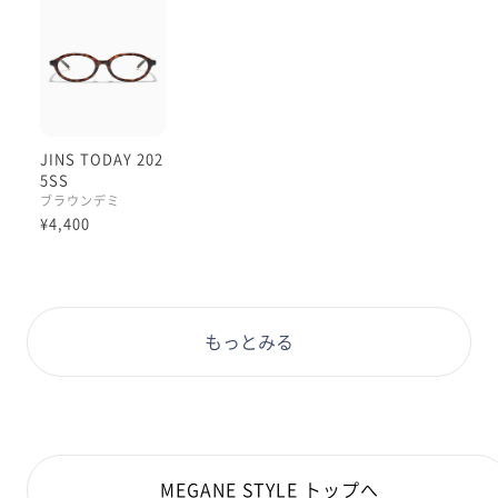
これはきっと
どなたにも似合います👀
使いやすい👀
スタンダードな形状であることで
本当に癖なく、飽きなく、
どんなファッションアイテム、
JINS TODAY 202
コーディネートにも順応して
5SS
くれそうです。
ブラウンデミ
¥4,400
TODAYシリーズは
眼鏡のトレンドを発信するライン
のため、
次々新シリーズが登場しますが、
もっとみる
このラインはその基本的な形から
長らく注目度が高いです:)
挑戦してみたいなとお考えの方は
ぜひお近くの店舗、
MEGANE STYLE トップへ