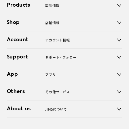
Products
製品情報
メガネ
Shop
店舗情報
サングラス
レンズ
店舗
コンタクトレンズ
Account
アカウント情報
オンラインショップ
老眼鏡
キッズ
マイページ／ログイン
Support
アクセサリー
サポート・フォロー
ログアウト
LINE公式アカウント
お知らせ
App
アプリ
よくあるご質問
ご利用ガイド
JINSアプリ
お問い合わせ
Others
その他サービス
3D WEB試着
About us
JINSについて
レンズ交換
オンラインギフト
Magnify Life
価格案内
会社概要