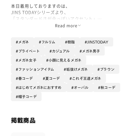
本日着用しておりますのは、
JINS TODAYシリーズより、
「スタンダードさが今っぽいアクセント」
な1型☺︎
Read more
華やかな形状ではない眼鏡 が
メガネ
フルリム
樹脂
JINSTODAY
ちょっと複雑な
今のファッショントレンドに
プライベート
カジュアル
メガネ男子
合わさることが綺麗
メガネ女子
小顔に見えるメガネ
とする考え方があります😌
ファッションアイテム
垢抜けメガネ
ブラウン
言ってしまえばここでは
春コーデ
夏コーデ
これぞ王道メガネ
少々野暮ったい雰囲気の眼鏡が
はじめてメガネにおすすめ
オーバル
秋コーデ
好まれる傾向があるみたいですね。
帽子コーデ
スカーフが長く垂れ下がる
立体感のあるハットなんかとの
組み合わせをしてみて、
掲載商品
あえて小難しくコーディネートを
考えようともしたのですが