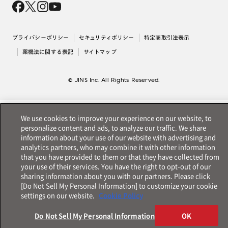
採用情報
法人のお客様
出店について
プライバシーポリシー
セキュリティポリシー
特定商取引法表示
薬機法に関する表記
サイトマップ
© JINS Inc. All Rights Reserved.
We use cookies to improve your experience on our website, to
personalize content and ads, to analyze our traffic. We share
information about your use of our website with advertising and
analytics partners, who may combine it with other information
that you have provided to them or that they have collected from
your use of their services. You have the right to opt-out of our
sharing information about you with our partners. Please click
[Do Not Sell My Personal Information] to customize your cookie
settings on our website.
Cookie Policy
Do Not Sell My Personal Information
OK