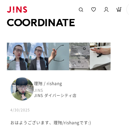
メガネのJINS TOP
JINS MEGANE STYLE
COORDINATE
0
COORDINATE
理翔 / rishang
JINS
JINS ダイバーシティ店
4/30/2025
おはようございます、理翔/rishangです:)