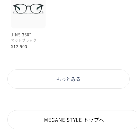
だからこそ、普段使いの眼鏡に
取り入れやすいよう、
眼鏡の見た目のデザインは
非常にクセがなくシンプルです😌
JINS 360°
カチッとした印象のある
マットブラック
黒ジャケットとも合わせやすい
¥12,900
マットブラックカラーなんかは
むしろビジネスシーン向けとも言える
落ち着いた雰囲気のある
かけ姿になります👀
もっとみる
ウェリントンにしても、
いわゆる今っぽい大きめサイズ
というわけでもなく、
自然と顔に収まるサイズ感です。
MEGANE STYLE トップへ
360°シリーズ検討中~
どうかな~という方にこそ、
普段使いアイテムとして