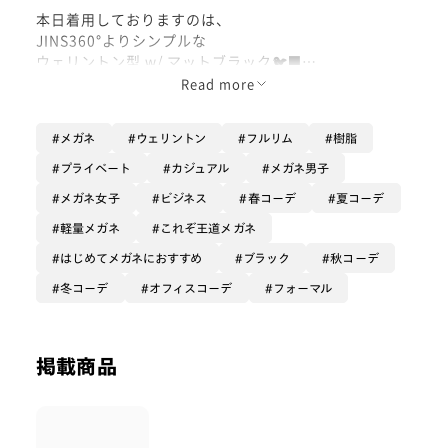
本日着用しておりますのは、
JINS360°よりシンプルな
ウェリントン型 w/ マットブラック🐦‍⬛
Read more
「全方位ヒンジレス」により
眼鏡にかかる負荷を逃し、
メガネ
ウェリントン
フルリム
樹脂
折れにくい仕様となっている
JINS360°、皆さま既に店頭で
プライベート
カジュアル
メガネ男子
ご覧になりましたでしょうか:)
メガネ女子
ビジネス
春コーデ
夏コーデ
・片手でチュルンと眼鏡を外したり、
軽量メガネ
これぞ王道メガネ
・踏む、ぶつかるなどで力を加えて
はじめてメガネにおすすめ
ブラック
秋コーデ
変に曲がったり広がったり、
冬コーデ
オフィスコーデ
フォーマル
日常の色々な振る舞いやシーンで
眼鏡が抱えるリスクから
守られているのが、
掲載商品
テンプルがあらゆる方向に曲がる
JINS360°です。