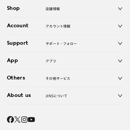
メガネ
Shop
店舗情報
サングラス
レンズ
店舗
コンタクトレンズ
Account
アカウント情報
オンラインショップ
老眼鏡
キッズ
マイページ／ログイン
Support
アクセサリー
サポート・フォロー
ログアウト
LINE公式アカウント
お知らせ
App
アプリ
よくあるご質問
ご利用ガイド
JINSアプリ
お問い合わせ
Others
その他サービス
3D WEB試着
About us
JINSについて
レンズ交換
オンラインギフト
Magnify Life
価格案内
会社概要
採用情報
法人のお客様