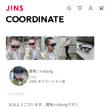
メガネのJINS TOP
JINS MEGANE STYLE
COORDINATE
0
COORDINATE
理翔 / rishang
JINS
JINS ダイバーシティ店
4/7/2025
おはようございます、理翔/rishangです:)