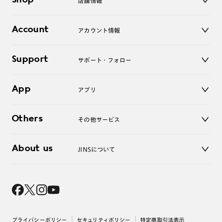
Shop
店舗情報
サングラス
レンズ
店舗
コンタクトレンズ
Account
アカウント情報
オンラインショップ
老眼鏡
キッズ
マイページ／ログイン
Support
アクセサリー
サポート・フォロー
ログアウト
LINE公式アカウント
お知らせ
App
アプリ
よくあるご質問
ご利用ガイド
JINSアプリ
お問い合わせ
Others
その他サービス
3D WEB試着
About us
JINSについて
レンズ交換
オンラインギフト
Magnify Life
価格案内
会社概要
採用情報
法人のお客様
出店について
プライバシーポリシー
セキュリティポリシー
特定商取引法表示