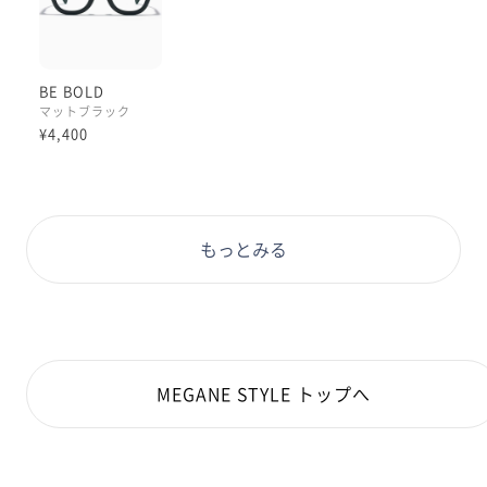
当シリーズにまつわる
メイン話題とも言えます😌😌
私が本日かけております228の方が
BE BOLD
少し大きいです、
マットブラック
僅かな差ですが縦幅なんかは特に
¥4,400
違いを感じますね、
より顔に余白がなくなるなぁと。
いずれの型も、
艶のないマットブラックは、
もっとみる
ただでさえ特徴的で
ある意味日常感の薄いBeBoldに
極端にクールな雰囲気を
さらに加えてきます😌
私自身このシリーズが好きで、
MEGANE STYLE トップへ
ご紹介するのは初めてではありませんが、
特にこのマットブラックが
以上の理由で素敵に見えます🤍