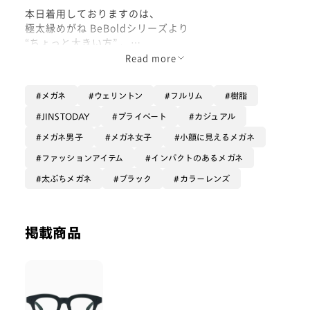
本日着用しておりますのは、
極太縁めがね BeBoldシリーズより
“ちょっと大きい方” 、
with カラーレンズ チャコールグレー🩶👀
Read more
こちらのカラーレンズとの組み合わせは
メガネ
ウェリントン
フルリム
樹脂
各店舗にてお試しいただける
サンプルでもありますので
JINSTODAY
プライベート
カジュアル
ぜひお気軽に掛けてみてくださいね☺︎
メガネ男子
メガネ女子
小顔に見えるメガネ
ファッションアイテム
インパクトのあるメガネ
超太縁デザインで
太ぶちメガネ
ブラック
カラーレンズ
言わずもがなインパクト大、
この極端さがお洒落眼鏡として
店頭でも人気のBe Boldですね~
掲載商品
227番と228番は、
型自体はかなり似ていて
店頭でも
何が違うのか、
どちらの方が合うか決めかねる、など