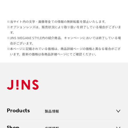
カラーレンズとのカスタム作製も
店頭で注目度が高いです◎
※当サイト内の文字・画像等全ての情報の無断転載を禁止いたします。
いっそしっかり暗め発色のカラーと
※オプションレンズは、販売状況により取り扱いを終了している場合がございま
合わせると、
す。
サングラスを思いっきり
※JINS MEGANE STYLE内の紹介商品、キャンペーンにおいては終了している場
楽しめますね。
合がございます。
※本ページに記載されている価格は、商品詳細ページの価格と異なる場合がござ
います。最新の価格は各商品詳細ページにてご確認ください。
形状についても、
ご検討のレンズなどについても、
各店舗にてスタッフが一緒に
選びますので、(勿論私も!)
ぜひ店舗にてBeBoldを
お楽しみくださいませ◎🩶
本日もご覧くださりありがとうございます:)
Products
製品情報
理翔/rishang
メガネ