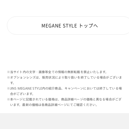
実際当店ではこの25S023番が
人気筆頭です☺️
MEGANE STYLE トップへ
オンラインでもまだまだ注目度が高い
印象でございます。
絶妙なバランスのデザインや
ブラックの中での２種展開、
非常に惹きのあるシリーズです、
より一層たくさんの皆さまの
お手に取っていただければと
※当サイト内の文字・画像等全ての情報の無断転載を禁止いたします。
考えております😌🤍
※オプションレンズは、販売状況により取り扱いを終了している場合がございま
す。
本日もご覧くださりありがとうございます:)
※JINS MEGANE STYLE内の紹介商品、キャンペーンにおいては終了している場
合がございます。
※本ページに記載されている価格は、商品詳細ページの価格と異なる場合がござ
理翔/rishang
います。最新の価格は各商品詳細ページにてご確認ください。