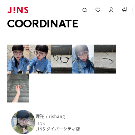
メガネのJINS TOP
JINS MEGANE STYLE
COORDINATE
0
COORDINATE
理翔 / rishang
JINS
JINS ダイバーシティ店