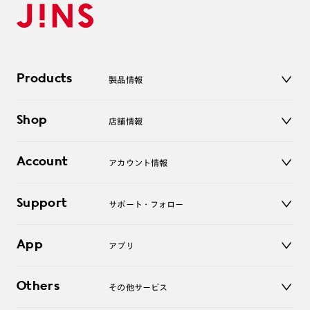
Products
製品情報
メガネ
Shop
店舗情報
サングラス
レンズ
店舗
コンタクトレンズ
Account
アカウント情報
オンラインショップ
老眼鏡
キッズ
マイページ／ログイン
Support
アクセサリー
サポート・フォロー
ログアウト
LINE公式アカウント
お知らせ
App
アプリ
よくあるご質問
ご利用ガイド
JINSアプリ
お問い合わせ
Others
その他サービス