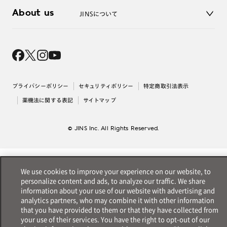
3D WEB試着
About us
JINSについて
レンズ交換
オンラインギフト
Magnify Life
価格案内
会社概要
採用情報
法人のお客様
出店について
プライバシーポリシー
セキュリティポリシー
特定商取引法表示
薬機法に関する表記
サイトマップ
© JINS Inc. All Rights Reserved.
We use cookies to improve your experience on our website, to
personalize content and ads, to analyze our traffic. We share
information about your use of our website with advertising and
analytics partners, who may combine it with other information
that you have provided to them or that they have collected from
your use of their services. You have the right to opt-out of our