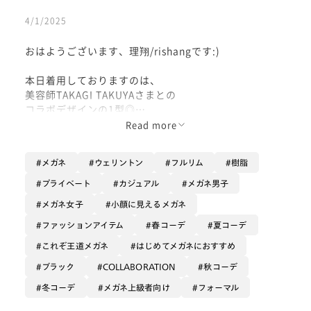
4/1/2025
おはようございます、理翔/rishangです:)
本日着用しておりますのは、
美容師TAKAGI TAKUYAさまとの
コラボデザインの1型◎
Read more
『マットブラックと艶ブラックの
シンプルなカラー展開』で、
メガネ
ウェリントン
フルリム
樹脂
『4つの髪型傾向との相性』を考えられた
メンズを中心に人気のシリーズですね☺︎
プライベート
カジュアル
メガネ男子
メガネ女子
小顔に見えるメガネ
こちらの型は、
・目頭のちょっとした角と、
ファッションアイテム
春コーデ
夏コーデ
・目尻部分に少し持たせたボリューム感
これぞ王道メガネ
はじめてメガネにおすすめ
が、
ブラック
COLLABORATION
秋コーデ
これまでありそうでなかった
冬コーデ
メガネ上級者向け
フォーマル
絶妙なディティールで