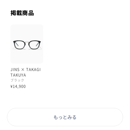
非常にかっこいいですよ😌
掲載商品
マットブラックを以前ご紹介したのですが
艶ブラックも良いですね！
「顔まわり、目周りに光が入って
顔の印象全体が生き生きとして見える」
様に感じます。
マットブラックver.にはない
シルバー部分とのコントラストも
艶ブラックの魅力です。
JINS × TAKAGI
TAKUYA
耳付近、顔のセンター部分の
ブラック
ちょっとしたきらめきは
¥14,900
アクセサリー感がありますよ:)
レンズサイズ自体が目立って大きい
もっとみる
わけではないことも、
普段使いの眼鏡として手に取りやすい
ポイントですね。