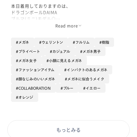
本日着用しておりますのは、
ドラゴンボールDAIMA
ブルマ(ミニ)モデル◎
Read more
正直に申しましてドラゴンボールは、
15年くらい前に少しだけテレビで
メガネ
ウェリントン
フルリム
樹脂
見たことがある、くらいの情報量しか
私は持ち合わせておりません😌
プライベート
カジュアル
メガネ男子
メガネ女子
小顔に見えるメガネ
ただこの、
『キャラクターたちに
ファッションアイテム
インパクトのあるメガネ
インスパイアされたカラーデザインが
顔なじみのいいメガネ
メガネに似合うメイク
皆んな漏れなく可愛くて』、
COLLABORATION
ブルー
イエロー
とりあえずかけてみたいと
思わされます☺︎
オレンジ
ドラゴンボールファンはもちろん、
海外からのお客さまや、
シンプルにこのカラーデザインに
惹かれたという方が
もっとみる
実際に当店でこのフレームを