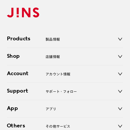
ちょっと気になるカラーがあるよ~
という皆さま、
ぜひ各店舗およびオンラインにて
お試しくださいね:)
本日もご覧くださりありがとうございます☺︎
Products
製品情報
理翔/rishang
メガネ
Shop
店舗情報
サングラス
レンズ
店舗
コンタクトレンズ
Account
アカウント情報
オンラインショップ
老眼鏡
キッズ
マイページ／ログイン
Support
アクセサリー
サポート・フォロー
ログアウト
LINE公式アカウント
お知らせ
App
アプリ
よくあるご質問
ご利用ガイド
JINSアプリ
お問い合わせ
Others
その他サービス