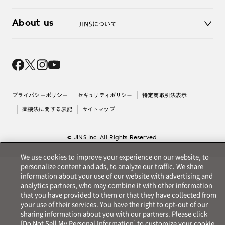
3D WEB試着
About us
JINSについて
レンズ交換
オンラインギフト
Magnify Life
価格案内
会社概要
採用情報
法人のお客様
出店について
プライバシーポリシー
セキュリティポリシー
特定商取引法表示
薬機法に関する表記
サイトマップ
© JINS Inc. All Rights Reserved.
We use cookies to improve your experience on our website, to
personalize content and ads, to analyze our traffic. We share
information about your use of our website with advertising and
analytics partners, who may combine it with other information
that you have provided to them or that they have collected from
your use of their services. You have the right to opt-out of our
sharing information about you with our partners. Please click
[Do Not Sell My Personal Information] to customize your cookie