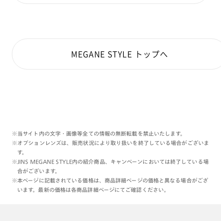
選んでくださっていますね😌
こちらのブルマ(ミニ)モデルについては
彼女の象徴たるｴﾒﾗﾙﾄﾞｸﾞﾘｰﾝの髪色を
MEGANE STYLE トップへ
イメージしたカラーと、
DAIMAでのイエロー衣装との
コントラストカラーのデザインが、
たいそうな知識がなくとも楽しいです:)<3
ついでにこの日はグリーンのコンタクトも
しているため、
青っぽい緑と、黄色の正式な中間を
※当サイト内の文字・画像等全ての情報の無断転載を禁止いたします。
担っていて非常にまとまりが良い…👀
※オプションレンズは、販売状況により取り扱いを終了している場合がございま
す。
縦にも横にも大きめサイズで
※JINS MEGANE STYLE内の紹介商品、キャンペーンにおいては終了している場
直線のクールさ、シャープな印象も
合がございます。
ありながらカジュアルでもあり
※本ページに記載されている価格は、商品詳細ページの価格と異なる場合がござ
います。最新の価格は各商品詳細ページにてご確認ください。
絶妙なトータルデザインです。