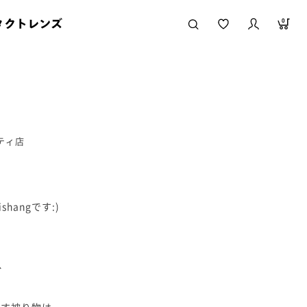
タクトレンズ
0
シティ店
hangです:)
、
ズ、
ます被り物は、