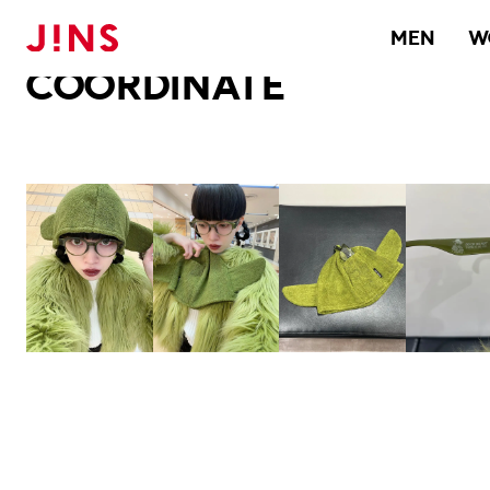
メガネのJINS TOP
JINS MEGANE STYLE
COORDINATE
MEN
W
COORDINATE