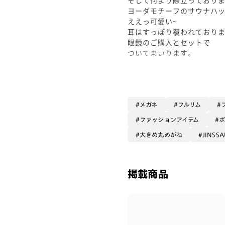
ヨーダモチーフのサウナハッ
ええっ可愛い~
耳はすっぽり覆われており
眼鏡のご購入とセットで
ついてまいります。
サウナやお風呂でも、普段
あらゆる場面でご利用頂け
耐熱・曇止機能のついた
JINS SAUNAに、
メガネ
フルリム
STARWARSデザインが仲間
ファッションアイテム
大きめ丸めがね
JINSS
ヨーダモデルは、言わずも
彼を想起させるグリーンカ
彼のとがった耳をイメージ
目尻の跳ね上がりが
掲載商品
分かりやすく特徴的で素敵です
テンプル部分には、
立体的なSTARWARS刻印や
ヨーダの作中のセリフがプ