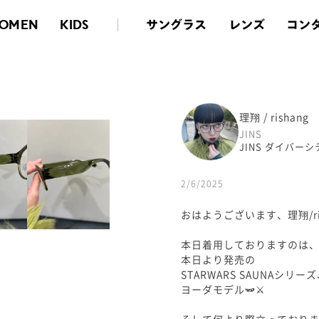
サングラス
レンズ
コン
OMEN
KIDS
理翔 / rishang
JINS
JINS ダイバー
2/6/2025
おはようございます、理翔/ris
本日着用しておりますのは
本日より発売の
STARWARS SAUNAシリー
ヨーダモデル🫛⚔️
そして何より際立っており