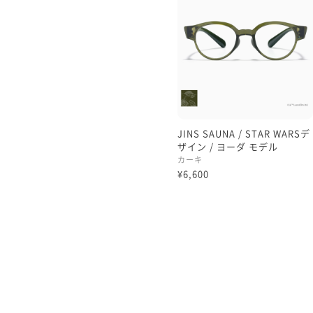
表のデザインだけでなく
眼鏡をかける本人が楽しい
も盛り沢山です:)
そして冒頭から触れたサウ
後ろ部分にポケットが付い
眼鏡をしまうことができます。
サウナ室で場所を変える時
JINS SAUNA / STAR WARSデ
一旦眼鏡を外したいシーン
ザイン / ヨーダ モデル
活躍するポケットです☺︎
カーキ
¥6,600
発売店舗は限られておりま
オンラインでも是非お求めくだ
本日もご覧くださりありがと
理翔/rishang