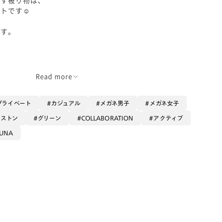
トです☺︎
ます。
使いの眼鏡にも◎
Read more
る、
プライベート
カジュアル
メガネ男子
メガネ女子
入りしました:)
ボストン
グリーン
COLLABORATION
アクティブ
AUNA
がな
ラー、
した
🫛⚔️
リントされたりと