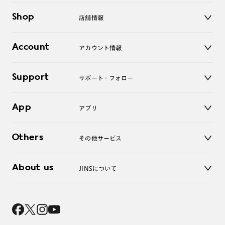
メガネ
Shop
店舗情報
サングラス
レンズ
店舗
コンタクトレンズ
Account
アカウント情報
オンラインショップ
老眼鏡
キッズ
マイページ／ログイン
Support
アクセサリー
サポート・フォロー
ログアウト
LINE公式アカウント
お知らせ
App
アプリ
よくあるご質問
ご利用ガイド
JINSアプリ
お問い合わせ
Others
その他サービス
3D WEB試着
About us
JINSについて
レンズ交換
オンラインギフト
Magnify Life
価格案内
会社概要
採用情報
法人のお客様