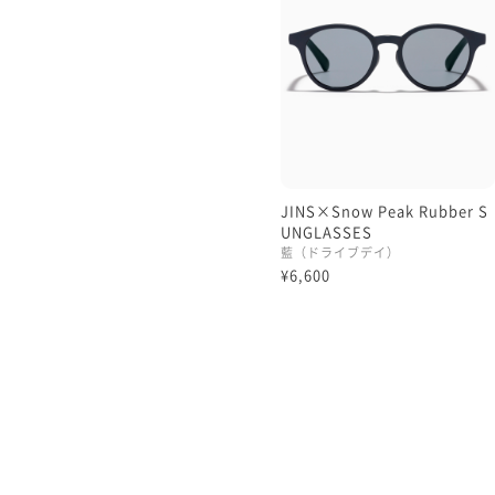
レンズとあり、
snow peakさまの呼吸を感
これもまた色の話なのです
「青系の色が目元にあると
対比効果で眼の存在感が際立
よく青系の眼鏡は
JINS×Snow Peak Rubber S
クールに見せる、スマート
UNGLASSES
ことが得意と言うものです
藍（ドライブデイ）
私はそこよりも、
¥6,600
白眼との色の組み合わせに
少し遠目からでも目元が際
視認性の効果の方が幾分か
魅力あるカラーなのではな
常々考えております…😌
こちらのラバーサングラス
青の効果を一挙に体感でき
そこも多くの方に