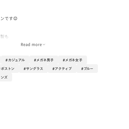
ンです😌
作製も
Read more
.☺︎
したが
カジュアル
メガネ男子
メガネ女子
レンズです。
ボストン
サングラス
アクティブ
ブルー
レンズ
、
き光は
て眼に届く、
た
ドアシーン”
いやすい