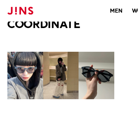
メガネのJINS TOP
JINS MEGANE STYLE
COORDINATE
MEN
W
COORDINATE