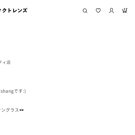
タクトレンズ
0
シティ店
hangです:)
、
サングラス🕶️
と