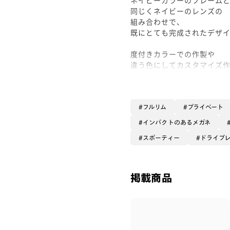
同じくネイビーのレンズの
組み合わせで、
既にとても完成されたデザイ
度付きカラーでの作製や
違う色にしてカスタマイズ
もちろん可能ですが、
配色はもうこれで大正解かと..
ネイビーのレンズと申しま
フルリム
プライベート
正確には「ドライブDAY」
インパクトのあるメガネ
スポーティー
ドライブ
日中の運転時の、
太陽光の眩しさは遮りつつ
信号などのしっかり見るべ
カットすることなく透過し
掲載商品
という運転シーンに特化し
レンズです🚥
“アクティブシーン・アウト
のひとつである運転時に使