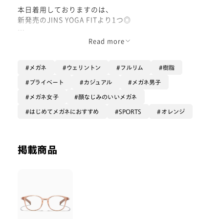
本日着用しておりますのは、
新発売のJINS YOGA FITより1つ◎
ご自身で調整可能な耳後ろの構造のため
Read more
一層ずれにくく、
内側に自然とカーブし
メガネ
ウェリントン
フルリム
樹脂
頭を包み込むような設計のため(4枚目)
よりフィット感を得られる、
プライベート
カジュアル
メガネ男子
『非常に機能性の高い新シリーズ』です:-)
メガネ女子
顔なじみのいいメガネ
このデザインが、
はじめてメガネにおすすめ
SPORTS
オレンジ
「quick fitとjins homeのいい所取り」で
多くの人に喜ばれるのではないかと
思っております😌
掲載商品
スポーツなどのアクティブな場面でなくても
「ご自宅でご利用なさるリラックス眼鏡が
肌あたり柔らかく、且つ
ご自身で微調整ができる」と
快適ですしね☺️🤍