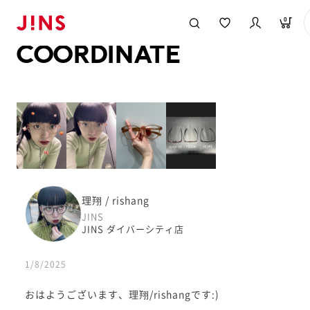
メガネのJINS TOP
JINS MEGANE STYLE
COORDINATE
0
COORDINATE
理翔 / rishang
JINS
JINS ダイバーシティ店
1/8/2025
おはようございます、理翔/rishangです:)