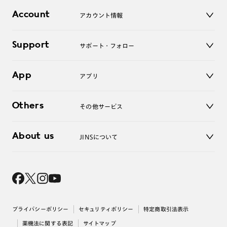
店舗
コンタクトレンズ
Account
アカウント情報
オンラインショップ
老眼鏡
キッズ
マイページ／ログイン
Support
アクセサリー
サポート・フォロー
ログアウト
LINE公式アカウント
お知らせ
App
アプリ
よくあるご質問
ご利用ガイド
JINSアプリ
お問い合わせ
Others
その他サービス
3D WEB試着
About us
JINSについて
レンズ交換
オンラインギフト
Magnify Life
価格案内
会社概要
採用情報
法人のお客様
出店について
プライバシーポリシー
セキュリティポリシー
特定商取引法表示
薬機法に関する表記
サイトマップ