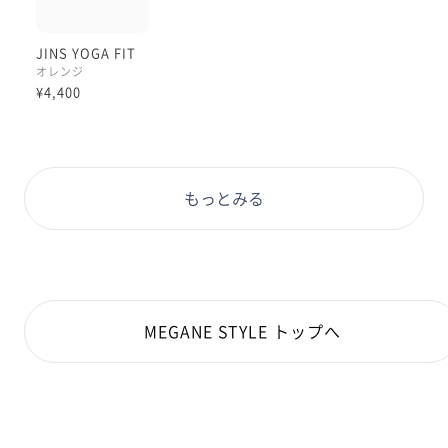
2型各3色展開でご用意しており、
JINS YOGA FIT
中でも私個人としては
オレンジ
「006番のカラー14、オレンジ」が
¥4,400
ピンクも混じった『コーラルオレンジ』
という発色で可愛い印象でした◎
ぜひ、アクティブシーンのみならず
もっとみる
肌なじみの良いナチュラルな眼鏡や
リラックス時に使う眼鏡を
お探しなど、
多くの方に愛されるシリーズに
なりますように😌🍑🐷
本日もご覧くださりありがとうございます☺︎
MEGANE STYLE トップへ
理翔/rishang