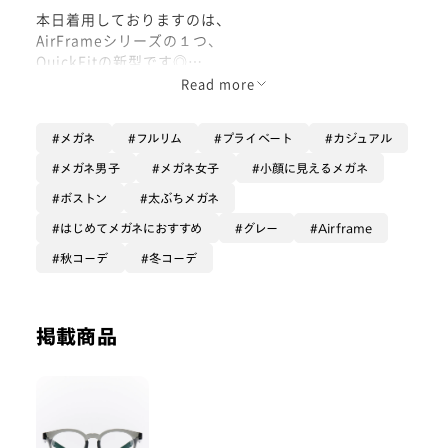
本日着用しておりますのは、
AirFrameシリーズの１つ、
QuickFitの新型です◎
Read more
【QuickFitとは！】
メガネ
フルリム
プライベート
カジュアル
『耳後ろはご自身でパキパキっと
曲げられる調整の手軽さ』が
メガネ男子
メガネ女子
小顔に見えるメガネ
最大の特徴のQuickFit。
ボストン
太ぶちメガネ
これまでは、横幅を持たせ、
はじめてメガネにおすすめ
グレー
Airframe
少しシャープな印象になるスクエア型を
秋コーデ
冬コーデ
中心に展開しておりましたが、
この秋より、
『型の選択の幅が広がりましたので、
お客さまのお顔型に合うもの、
掲載商品
嗜好に合うものがきっと見つかります😌』
トレンド感も楽しめる
ボストン型やウェリントン型など、
縦幅を持たせた型が新登場しています☺︎