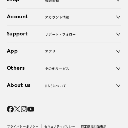
店舗情報
サングラス
レンズ
店舗
コンタクトレンズ
Account
アカウント情報
オンラインショップ
老眼鏡
キッズ
マイページ／ログイン
Support
アクセサリー
サポート・フォロー
ログアウト
LINE公式アカウント
お知らせ
App
アプリ
よくあるご質問
ご利用ガイド
JINSアプリ
お問い合わせ
Others
その他サービス
3D WEB試着
About us
JINSについて
レンズ交換
オンラインギフト
Magnify Life
価格案内
会社概要
採用情報
法人のお客様
出店について
プライバシーポリシー
セキュリティポリシー
特定商取引法表示