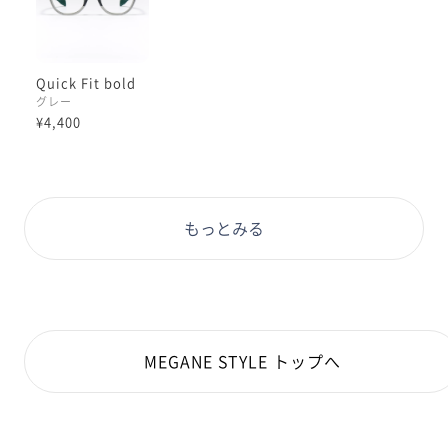
【色について】
こちらのグレーカラーは絶妙なトーンで
Quick Fit bold
ブラックほどの主張がないゆえの
グレー
肌馴染みの良さが嬉しいですね:)
¥4,400
色だけでも十分魅力で、
日常使いの眼鏡として素敵な選択肢です◎
店頭で実際にかけてみていただくと、
もっとみる
軽いかけ心地や、耳後ろをご自身で曲げられる
便利さを体感していただけますよ。
ぜひお気軽にお試しください☺︎☺︎
本日もご覧いただきありがとうございます:)<3
MEGANE STYLE トップへ
理翔/rishang