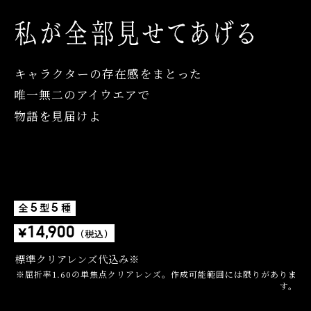
キャラクターの存在感をまとった
キャラクターの存在感をまとった
キャラクターの存在感をまとった
唯一無二のアイウエアで
唯一無二のアイウエアで
唯一無二のアイウエアで
物語を見届けよ
物語を見届けよ
物語を見届けよ
全
型
種
5
5
¥14,900
（税込）
標準クリアレンズ代込み※
※屈折率1.60の単焦点クリアレンズ。作成可能範囲には限りがありま
す。