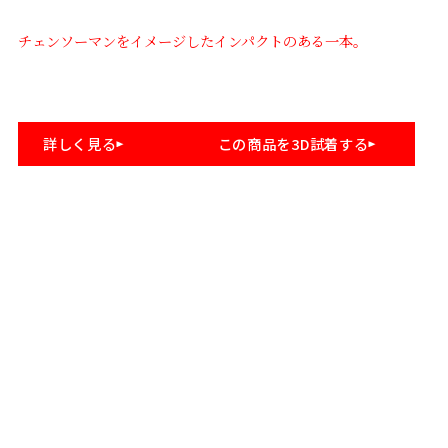
チェンソーマンをイメージしたインパクトのある一本。
チ
詳しく見る
この商品を3D試着する