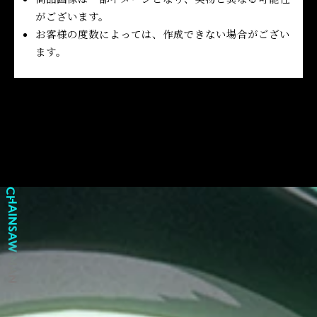
がございます。
お客様の度数によっては、作成できない場合がござい
ます。
C
C
C
H
H
H
A
A
A
I
I
I
N
N
N
S
S
S
A
A
A
W
W
W
M
M
M
A
A
A
N
N
N