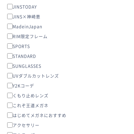
JINSTODAY
JINS×神崎恵
MadeinJapan
RIM限定フレーム
SPORTS
STANDARD
SUNGLASSES
UVダブルカットレンズ
Y2Kコーデ
くもり止めレンズ
これぞ王道メガネ
はじめてメガネにおすすめ
アクセサリー