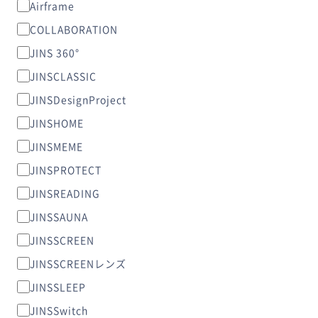
Airframe
COLLABORATION
JINS 360°
JINSCLASSIC
JINSDesignProject
JINSHOME
JINSMEME
JINSPROTECT
JINSREADING
JINSSAUNA
JINSSCREEN
JINSSCREENレンズ
JINSSLEEP
JINSSwitch