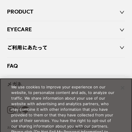
PRODUCT
JINS 1DAY シリコーンハイドロゲル
EYECARE
JINS 1DAY
JINS COLOR
記事一覧
ご利用にあたって
おトク定期便ガイド
FAQ
ご使用上の注意
メガネ
We use cookies to improve your experience on our
website, to personalize content and ads, to analyze our
traffic. We share information about your use of our
website with advertising and analytics partners, who
may combine it with other information that you have
provided to them or that they have collected from your
use of their services. You have the right to opt-out of
our sharing information about you with our partners.
お問い合わせ
プライバシーポリシー
特定商取引法表示
Please click [Do Not Sell My Personal Information] to