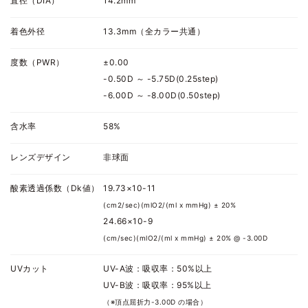
直径（DIA）
14.2mm
着色外径
13.3mm（全カラー共通）
度数（PWR）
±0.00
-0.50D ～ -5.75D(0.25step)
-6.00D ～ -8.00D(0.50step)
含水率
58%
レンズデザイン
非球面
酸素透過係数（Dk値）
19.73×10-11
(cm2/sec)(mlO2/(ml x mmHg) ± 20%
24.66×10-9
(cm/sec)(mlO2/(ml x mmHg) ± 20% @ -3.00D
UVカット
UV-A波：吸収率：50%以上
UV-B波：吸収率：95%以上
（※頂点屈折力-3.00D の場合）