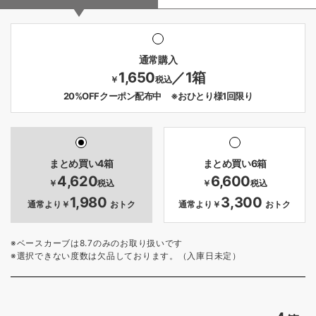
通常購入
1,650
／1箱
￥
税込
20%OFFクーポン配布中 ※おひとり様1回限り
まとめ買い4箱
まとめ買い6箱
4,620
6,600
￥
税込
￥
税込
1,980
3,300
通常より￥
おトク
通常より￥
おトク
※ベースカーブは8.7のみのお取り扱いです
※選択できない度数は欠品しております。（入庫日未定）