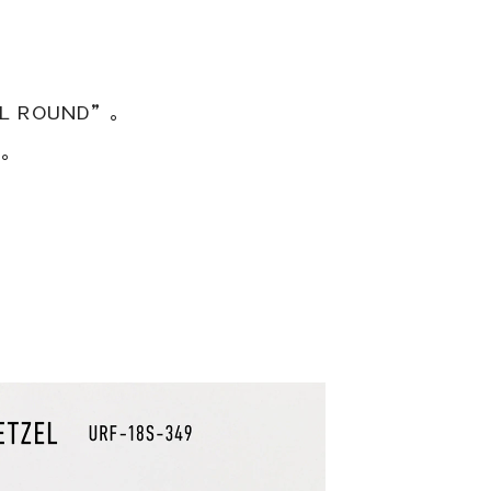
 ROUND”。
す。