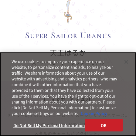
Super Sailor Uranus
天王はるか
We use cookies to improve your experience on our
スーパーセーラーウラヌスモデル
website, to personalize content and ads, to analyze our
traffic. We share information about your use of our
website with advertising and analytics partners, who may
combine it with other information that you have
provided to them or that they have collected from your
use of their services. You have the right to opt-out of our
Case
￥2,420
sharing information about you with our partners. Please
click [Do Not Sell My Personal Information] to customize
your cookie settings on our website.
Cookie Policy
Optical
セーラー戦士のコスチュームをイメージしたメガネケース。
スペース・ソードのデザインと
Do Not Sell My Personal Information
OK
Other
メタルのチャームがアクセント。
Goods