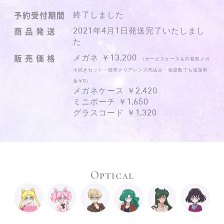
予約受付期間
終了しました
商 品 発 送
2021年4月1日発送完了いたしまし
た
販 売 価 格
メガネ ￥13,200
（サービスケース＆巾着型メガ
ネ拭きセット・標準クリアレンズ代込み・強度数でも追加料
金￥0）
メガネケース ￥2,420
ミニポーチ ￥1,650
グラスコード ￥1,320
Optical