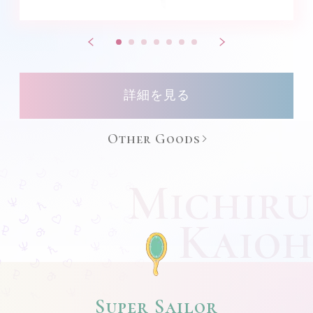
詳細を見る
Other Goods
Michiru
Kaioh
Super Sailor