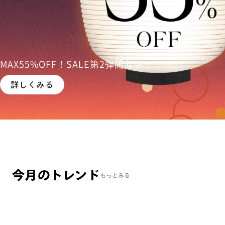
MAX55%OFF！SALE第2弾開催中！
詳しくみる
今月のトレンド
もっとみる
まとめ買い
まとめ買
JINS Combination Titanium ［中顔面短縮メガネ］
JINS H