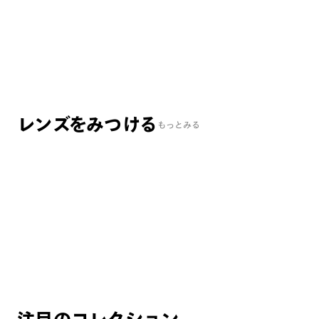
トレンド
リラック
¥14,900
¥8,
レンズをみつける
もっとみる
調光・可視光調光レンズ
カラーレンズ
+¥5,500~
+¥3,300~
【期間限定】可視光調光20%OFF！
2026年カラーが新発売！