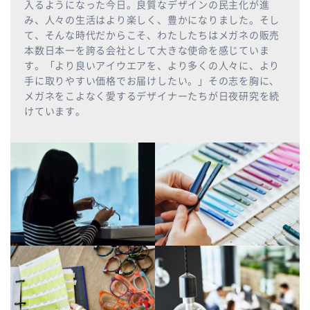
入るようになった今日。良質なデザインの民主化が進
み、人々の生活はより楽しく、豊かになりました。そし
て、そんな時代だからこそ、わたしたちはメガネの販売
本数日本一を誇る会社として大きな使命を感じていま
す。「より良いアイウエアを、より多くの人々に、より
手に取りやすい価格でお届けしたい。」その志を胸に、
メガネをこよなく愛するデザイナーたちが日夜研究を続
けています。