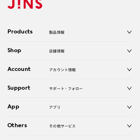
Products
製品情報
メガネ
Shop
店舗情報
サングラス
レンズ
店舗
コンタクトレンズ
Account
アカウント情報
オンラインショップ
老眼鏡
キッズ
マイページ／ログイン
Support
アクセサリー
サポート・フォロー
ログアウト
LINE公式アカウント
お知らせ
App
アプリ
よくあるご質問
ご利用ガイド
JINSアプリ
お問い合わせ
Others
その他サービス
3D WEB試着