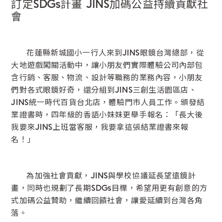
訂定SDGs計畫 JINS加碼公益持續貢獻社
會
花蓮縣新城國小一行人來到JINS眼鏡台灣總部，從
大地遊戲闖關活動中，讓小朋友們實際體驗公司內部包
含行銷、客服、物流、設計等職務的業務內容，小朋友
們對各式眼鏡好奇，還分組到JINS三創生活園區店、
JINS統一時代百貨台北店，體驗門市人員工作。頒發結
業證書時，四年級的香語小妹妹更舉手報名：「長大後
我要來JINS上班當客服，我要拿這張結業證書來報
名！」
為加強社會貢獻，JINS與學校協議延長望遠鏡計
畫，同時也規劃了長期SDGs目標，希望用更有創意的方
式加碼公益贊助，繼續回饋社會，讓愛延續到台灣各角
落。