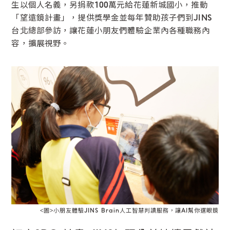
生以個人名義，另捐款100萬元給花蓮新城國小，推動
「望遠鏡計畫」，提供獎學金並每年贊助孩子們到JINS
台北總部參訪，讓花蓮小朋友們體驗企業內各種職務內
容，擴展視野。
<圖>小朋友體驗JINS Brain人工智慧判讀服務，讓AI幫你選眼鏡