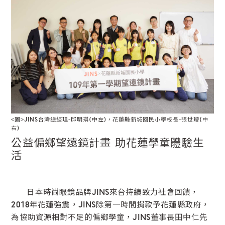
鏡片說明
Lens
常見問題
FAQ
<圖>JINS台灣總經理-邱明琪(中左)，花蓮縣新城國民小學校長-張世璿(中
右)
公益偏鄉望遠鏡計畫 助花蓮學童體驗生
活
日本時尚眼鏡品牌JINS來台持續致力社會回饋，
2018年花蓮強震，JINS除第一時間捐款予花蓮縣政府，
為協助資源相對不足的偏鄉學童，JINS董事長田中仁先