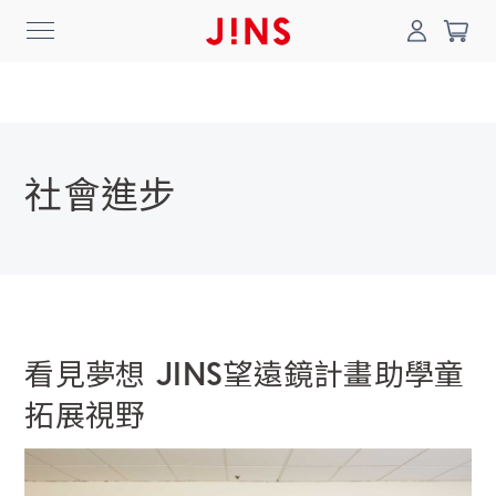
社會進步
登入/註冊
門市一覽
我的最愛
最新消息
News
商品系列
看見夢想 JINS望遠鏡計畫助學童
Collection
拓展視野
線上商城
Online Shop