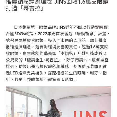
推廣循環經濟理念 JINS回收1.6萬支眼鏡
打造「哥吉拉」
鏡片說明
Lens
日本銷量第一眼鏡品牌JINS近年不斷以行動響應聯
合國SDGs政策，2022年更首次發起「廢鏡新思」計畫，
常見問題
號召民眾將廢棄眼鏡，投入門市內的回收箱，藉此推廣
FAQ
循環經濟理念，落實對環境友善的責任。超過1.6萬支回
收眼鏡，由生態創作藝術家「李翊楷」巧妙打造成近２
公尺高的「破鏡重生-哥吉拉」，除了用鏡片、鏡框堆疊
排列，仿製出哥吉拉皮膚的粗糙感，招牌藍光背鰭則透
過LED燈條完美複製，搭配栩栩如生的眼睛、利牙、指
甲、腳爪，整體氣勢不輸電影版形象。