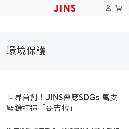
環境保護
登入/註冊
門市一覽
我的最愛
最新消息
News
商品系列
世界首創！JINS響應SDGs 萬支
Collection
廢鏡打造「哥吉拉」
線上商城
Online Shop